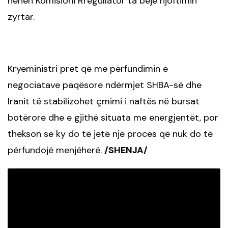
hënën Komisioni Rregullator ta bëjë njoftimin
zyrtar.
Kryeministri pret që me përfundimin e
negociatave paqësore ndërmjet SHBA-së dhe
Iranit të stabilizohet çmimi i naftës në bursat
botërore dhe e gjithë situata me energjentët, por
thekson se ky do të jetë një proces që nuk do të
përfundojë menjëherë.
/SHENJA/