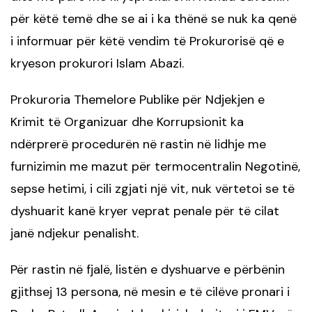
për këtë temë dhe se ai i ka thënë se nuk ka qenë
i informuar për këtë vendim të Prokurorisë që e
kryeson prokurori Islam Abazi.
Prokuroria Themelore Publike për Ndjekjen e
Krimit të Organizuar dhe Korrupsionit ka
ndërprerë procedurën në rastin në lidhje me
furnizimin me mazut për termocentralin Negotinë,
sepse hetimi, i cili zgjati një vit, nuk vërtetoi se të
dyshuarit kanë kryer veprat penale për të cilat
janë ndjekur penalisht.
Për rastin në fjalë, listën e dyshuarve e përbënin
gjithsej 13 persona, në mesin e të cilëve pronari i