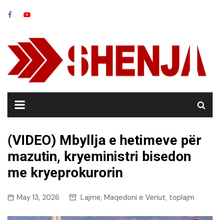
Skip
to
content
(VIDEO) Mbyllja e hetimeve për
mazutin, kryeministri bisedon
me kryeprokurorin
May 13, 2026
Lajme
Maqedoni e Veriut
toplajm
,
,