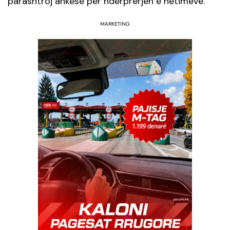
parashtroj ankesë për ndërprerjen e hetimeve.
MARKETING