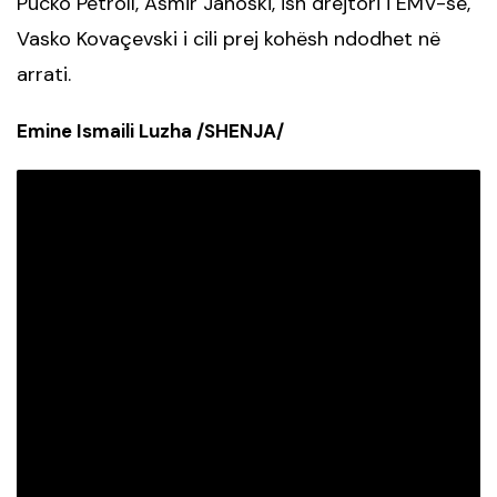
Pucko Petroll, Asmir Jahoski, ish drejtori i EMV-së,
Vasko Kovaçevski i cili prej kohësh ndodhet në
arrati.
Emine Ismaili Luzha /SHENJA/