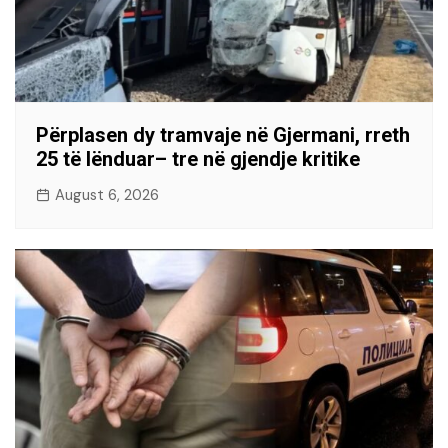
Përplasen dy tramvaje në Gjermani, rreth
25 të lënduar– tre në gjendje kritike
August 6, 2026