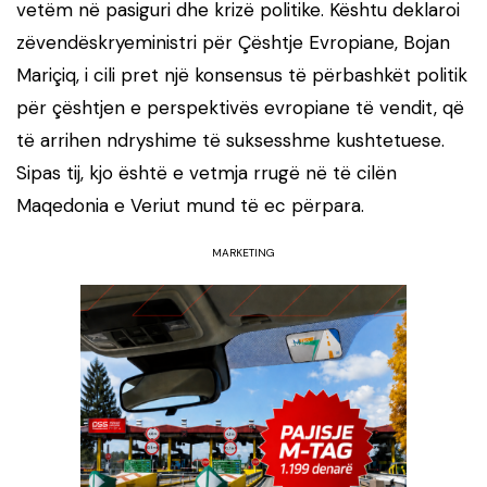
vetëm në pasiguri dhe krizë politike. Kështu deklaroi
zëvendëskryeministri për Çështje Evropiane, Bojan
Mariçiq, i cili pret një konsensus të përbashkët politik
për çështjen e perspektivës evropiane të vendit, që
të arrihen ndryshime të suksesshme kushtetuese.
Sipas tij, kjo është e vetmja rrugë në të cilën
Maqedonia e Veriut mund të ec përpara.
MARKETING