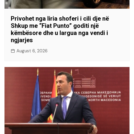
Privohet nga liria shoferi i cili dje në
Shkup me “Fiat Punto” goditi një
këmbësore dhe u largua nga vendi i
ngjarjes
August 6, 2026