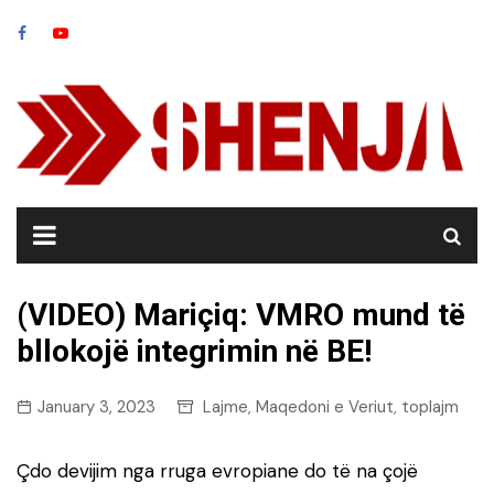
Skip
to
content
(VIDEO) Mariçiq: VMRO mund të
bllokojë integrimin në BE!
January 3, 2023
Lajme
Maqedoni e Veriut
toplajm
,
,
Çdo devijim nga rruga evropiane do të na çojë