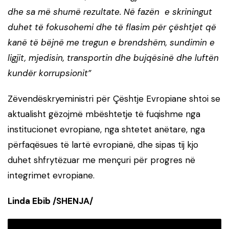
dhe sa më shumë rezultate. Në fazën e skriningut
duhet të fokusohemi dhe të flasim për çështjet që
kanë të bëjnë me tregun e brendshëm, sundimin e
ligjit, mjedisin, transportin dhe bujqësinë dhe luftën
kundër korrupsionit”
Zëvendëskryeministri për Çështje Evropiane shtoi se
aktualisht gëzojmë mbështetje të fuqishme nga
institucionet evropiane, nga shtetet anëtare, nga
përfaqësues të lartë evropianë, dhe sipas tij kjo
duhet shfrytëzuar me mençuri për progres në
integrimet evropiane.
Linda Ebib /SHENJA/