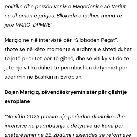
politike dhe përsëri vënia e Maqedonisë së Veriut
në dhomën e pritjes. Bllokada e radhës mund të
jetë VMRO-DPMNE”
Mariçiq në një intervistë për “Slloboden Peçat”,
thotë se në këto momente e ardhmja e shteti duhet
të jetë prioritet për të gjithë, dhe se viti ky vit do të
jetë një vit ku duhet të përmbushen detyrimet për
aderimin në Bashkimin Evropian.
Bojan Mariçiq, zëvendëskryeministër për çështje
evropiane
“Në vitin 2023 presim një periudhë dinamike dhe
intensive në përmbushje t detyrave që kemi për
anëtarësimin në BE, zbatimi i agjendës së reformave