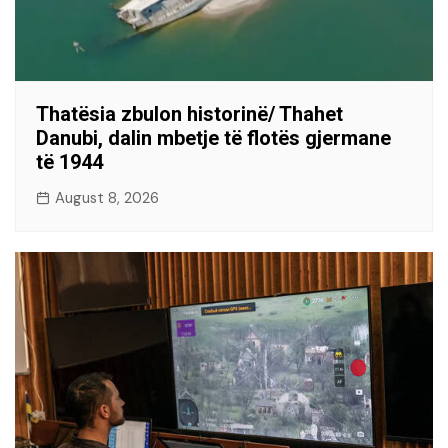
Thatësia zbulon historinë/ Thahet
Danubi, dalin mbetje të flotës gjermane
të 1944
August 8, 2026