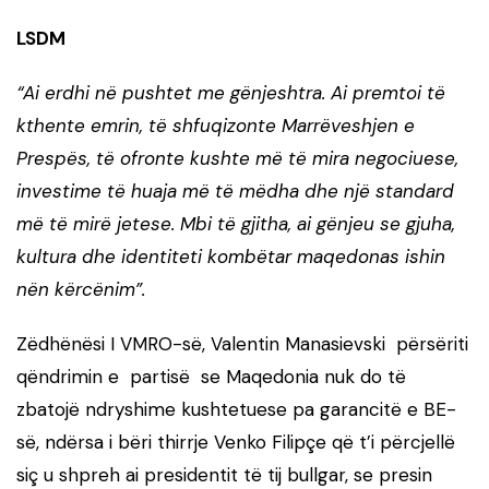
LSDM
“Ai erdhi në pushtet me gënjeshtra. Ai premtoi të
kthente emrin, të shfuqizonte Marrëveshjen e
Prespës, të ofronte kushte më të mira negociuese,
investime të huaja më të mëdha dhe një standard
më të mirë jetese. Mbi të gjitha, ai gënjeu se gjuha,
kultura dhe identiteti kombëtar maqedonas ishin
nën kërcënim”.
Zëdhënësi I VMRO-së, Valentin Manasievski përsëriti
qëndrimin e partisë se Maqedonia nuk do të
zbatojë ndryshime kushtetuese pa garancitë e BE-
së, ndërsa i bëri thirrje Venko Filipçe që t’i përcjellë
siç u shpreh ai presidentit të tij bullgar, se presin