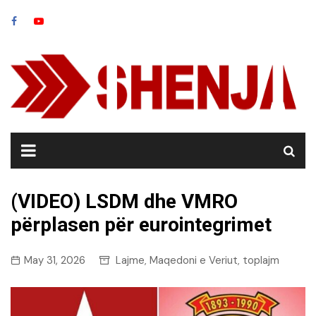
Skip
to
content
(VIDEO) LSDM dhe VMRO
përplasen për eurointegrimet
May 31, 2026
Lajme
Maqedoni e Veriut
toplajm
,
,