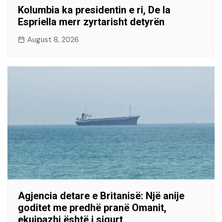
Kolumbia ka presidentin e ri, De la
Espriella merr zyrtarisht detyrën
August 8, 2026
Agjencia detare e Britanisë: Një anije
goditet me predhë pranë Omanit,
ekuipazhi është i sigurt