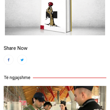
Share Now
Të ngjajshme