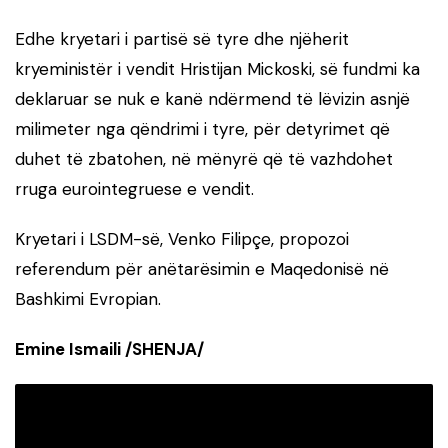
Edhe kryetari i partisë së tyre dhe njëherit
kryeministër i vendit Hristijan Mickoski, së fundmi ka
deklaruar se nuk e kanë ndërmend të lëvizin asnjë
milimeter nga qëndrimi i tyre, për detyrimet që
duhet të zbatohen, në mënyrë që të vazhdohet
rruga eurointegruese e vendit.
Kryetari i LSDM-së, Venko Filipçe, propozoi
referendum për anëtarësimin e Maqedonisë në
Bashkimi Evropian.
Emine Ismaili /SHENJA/