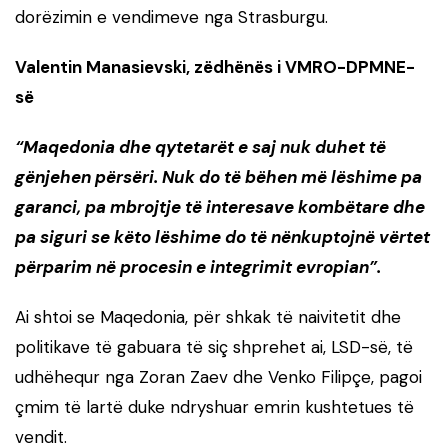
dorëzimin e vendimeve nga Strasburgu.
Valentin Manasievski, zëdhënës i VMRO-DPMNE-
së
“Maqedonia dhe qytetarët e saj nuk duhet të
gënjehen përsëri. Nuk do të bëhen më lëshime pa
garanci, pa mbrojtje të interesave kombëtare dhe
pa siguri se këto lëshime do të nënkuptojnë vërtet
përparim në procesin e integrimit evropian”.
Ai shtoi se Maqedonia, për shkak të naivitetit dhe
politikave të gabuara të siç shprehet ai, LSD-së, të
udhëhequr nga Zoran Zaev dhe Venko Filipçe, pagoi
çmim të lartë duke ndryshuar emrin kushtetues të
vendit.