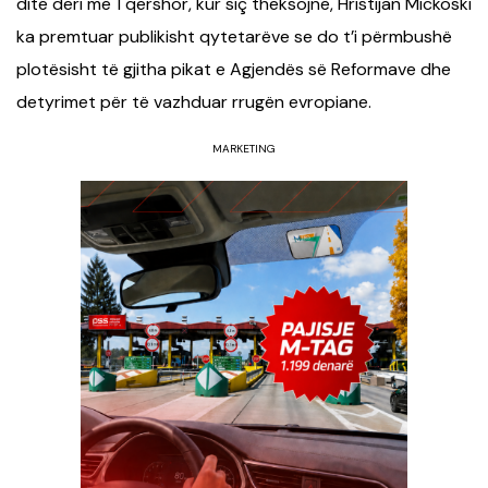
ditë deri më 1 qershor, kur siç theksojnë, Hristijan Mickoski
ka premtuar publikisht qytetarëve se do t’i përmbushë
plotësisht të gjitha pikat e Agjendës së Reformave dhe
detyrimet për të vazhduar rrugën evropiane.
MARKETING