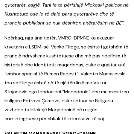
qytetarët, asgjë. Tani le të përfshijë Mickoski pakicat në
Kushtetutë ose le të dalë para qytetarëve dhe të
pranojë publikisht se nuk dëshiron anëtarësim në BE”.
Ndërkaq, nga ana tjetër, VMRO-DPMNE ka akuzuar
kryetarin e LSDM-së, Venko Filipçe, se është i gatshëm të
pranojë ndryshime kushtetuese dhe më pas ridefinim të
historisë dhe identitetit maqedonas, duke e quajtur atë
“emisar special të Rumen Radevit”. Valentin Manasievski
tha se Filipçe është në të njëjtën linjë me Viktor
Stojanovin nga fondacioni “Maqedonia” dhe me ministren
bullgare Petrova Çamova, duke shtuar se Bullgaria
vazhdon ta bllokojë Maqedoninë në rrugën
eurointegruese për shkak të interesave të saj.
VALENTIN MANASIEVSKI, VMRO-DPMNE