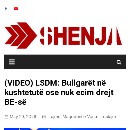
Skip
to
content
(VIDEO) LSDM: Bullgarët në
kushtetutë ose nuk ecim drejt
BE-së
May 29, 2026
Lajme
Maqedoni e Veriut
toplajm
,
,