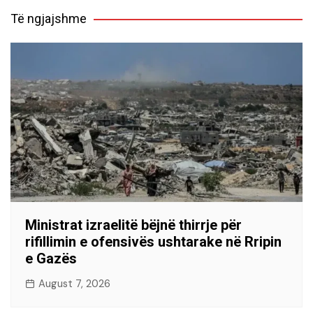
Të ngjajshme
Ministrat izraelitë bëjnë thirrje për
rifillimin e ofensivës ushtarake në Rripin
e Gazës
August 7, 2026