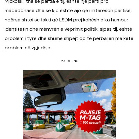
Mickoski, tha se
partia e tij,
është një parti pro
maqedonase dhe se kjo është ajo që i intereson partisë,
ndërsa shtoi se fakti që
LSDM
prej kohësh e ka humbur
identitetin dhe mënyrën e veprimit politik, sipas tij, është
problem i tyre dhe shumë shpejt do të përballen me këtë
problem në zgjedhje.
MARKETING