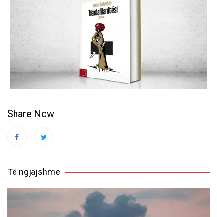
Share Now
Të ngjajshme