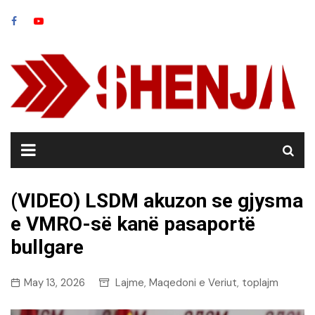
Skip
to
content
(VIDEO) LSDM akuzon se gjysma
e VMRO-së kanë pasaportë
bullgare
May 13, 2026
Lajme
Maqedoni e Veriut
toplajm
,
,