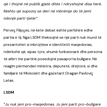
që i thojnë në publik gjatë ditës i ndryshojnë disa herë.
Kështu që supozoj se deri në mbrëmje do të jemi
ndonjë parti tjetër”.
Përveç Filipçes, në këtë debat është përfshirë edhe
partia e tij. Nga LSDM theksojnë se një parti nuk mund të
prezantohet si mbrojtëse e identitetit maqedonas,
ndërkohë që, sipas tyre, shumë funksionarë dhe persona
të afërt me partinë posedojnë pasaporta bullgare. Në
reagim përmenden ministra, deputetë, drejtorë, si dhe
familjarë të Mickoskit dhe gazetarit Dragan Pavloviç
Latas.
LSDM
“
Ju nuk jeni pro-maqedonas. Ju jeni parti pro-bullgare