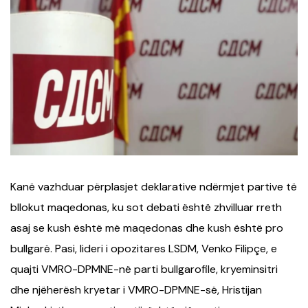
Kanë vazhduar përplasjet deklarative ndërmjet partive të
bllokut maqedonas, ku sot debati është zhvilluar rreth
asaj se kush është më maqedonas dhe kush është pro
bullgarë. Pasi, lideri i opozitares LSDM, Venko Filipçe, e
quajti VMRO-DPMNE-në parti bullgarofile, kryeminsitri
dhe njëherësh kryetar i VMRO-DPMNE-së, Hristijan