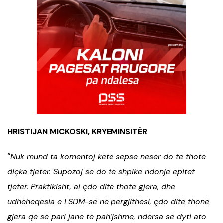
HRISTIJAN MICKOSKI, KRYEMINSITËR
“
Nuk mund ta komentoj këtë sepse nesër do të thotë
diçka tjetër. Supozoj se do të shpikë ndonjë epitet
tjetër. Praktikisht, ai çdo ditë thotë gjëra, dhe
udhëheqësia e LSDM-së në përgjithësi, çdo ditë thonë
gjëra që së pari janë të pahijshme, ndërsa së dyti ato