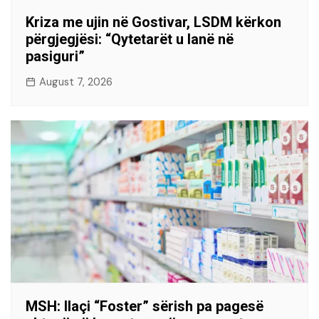
Kriza me ujin në Gostivar, LSDM kërkon
përgjegjësi: “Qytetarët u lanë në
pasiguri”
August 7, 2026
MSH: Ilaçi “Foster” sërish pa pagesë