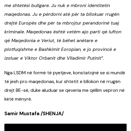
me shtetësi bullgare. Ju nuk e mbroni identitetin
maqedonas. Ju e përdorni atë për ta bllokuar rrugën
drejtë Europës dhe për ta mbrojtur perandorinë tuaj
kriminale. Maqedonas është vetëm ajo parti që lufton
që Maqedonia e Veriut, të bëhet anëtare e
plotfuqishme e Bashkimit Eoropian, e jo provincë e
izoluar e Viktor Orbanit dhe Vlladimir Putinit”.
Nga LSDM në formë të pyetjeve, konstatojnë se si mundë
të jesh pro maqedonas, kur shtetit e bllokon në rrugën
drejt BE-së, duke aluduar se qeveria me qëllim vepron në
këtë mënyrë.
Samir Mustafa /SHENJA/