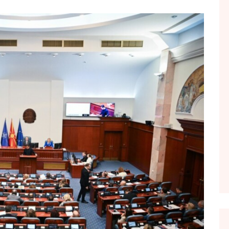
FOL POPULL
GJURMË
INTERVISTA EMISION
KONAKU
KU E KISHIM FJALEN
LIGJERATE FETARE
PARADITE ME NE
PIKËPAMJE
RECETA E DITES
RELAKS
RETRO JAVORE