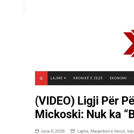
Skip
to
content
LAJME
KRONIKË E ZEZË
EKONOMI
MAQEDONI E VERIUT
(VIDEO) Ligji Për P
KOSOVË
Mickoski: Nuk ka “
SHQIPËRI
RAJON
BOTË
,
,
June 6, 2026
Lajme
Maqedoni e Veriut
top