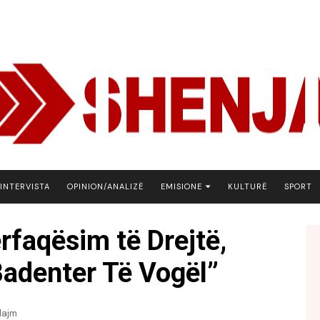
INTERVISTA
OPINION/ANALIZË
EMISIONE
KULTURË
SPORT
ARENA
ërfaqësim të Drejtë,
BOTA NE FOKUS
Badenter Të Vogël”
EKONOMIKS
EMISION DEBATIV
FJALA
lajm