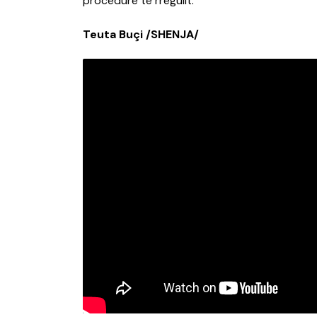
procedurë të rregullt.
Teuta Buçi /SHENJA/