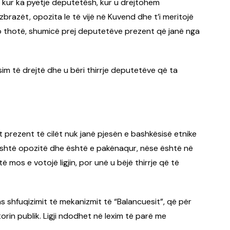
nd kur ka pyetje deputetësh, kur u drejtohem
brazët, opozita le të vijë në Kuvend dhe t’i meritojë
o thotë, shumicë prej deputetëve prezent që janë nga
sim të drejtë dhe u bëri thirrje deputetëve që ta
 prezent të cilët nuk janë pjesën e bashkësisë etnike
është opozitë dhe është e pakënaqur, nëse është në
mos e votojë ligjin, por unë u bëjë thirrje që të
as shfuqizimit të mekanizmit të “Balancuesit”, që për
rin publik. Ligji ndodhet në lexim të parë me