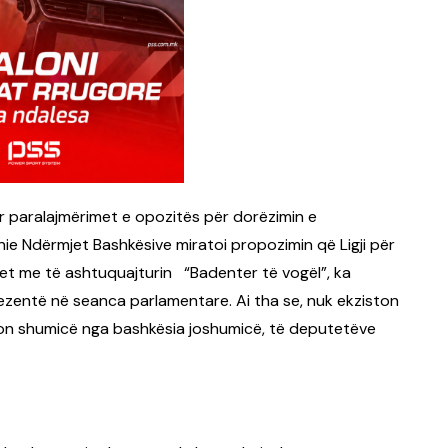
ar paralajmërimet e opozitës për dorëzimin e
e Ndërmjet Bashkësive miratoi propozimin që Ligji për
et me të ashtuquajturin “Badenter të vogël”, ka
rezentë në seanca parlamentare. Ai tha se, nuk ekziston
ton shumicë nga bashkësia joshumicë, të deputetëve