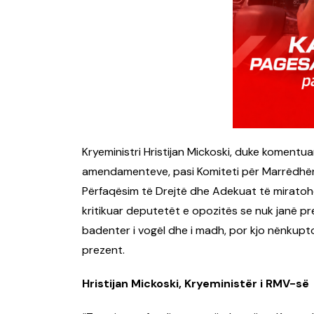
Kryeministri Hristijan Mickoski, duke komentu
amendamenteve, pasi Komiteti për Marrëdhëni
Përfaqësim të Drejtë dhe Adekuat të miratoh
kritikuar deputetët e opozitës se nuk janë p
badenter i vogël dhe i madh, por kjo nënkup
prezent.
Hristijan Mickoski, Kryeministër i RMV-së