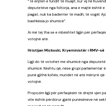
“Të enjten e fundit të muajit, kur vij në Kuve
deputetëve nga foltorja, ana e majtë është e z
pagat, nuk ka badenter të madh, të vogël. Aj
bashkësia jo shumicë”.
Ai më tej tha se e mbështet ligjin për përfaqë
votojnë atë.
Hristijan Mickoski, Kryeministër i RMV-së
Ligji do të votohet me shumicë nga deputetët
shumicë. Kështu që, nëse grupi parlamentar 
punë gjithë kohës, mundet në atë mënyrë që të 
votojnë.
Propozim ligji për përfaqësim të drejtë vjen p
vite është përdorur gjatë punësimeve në sekto