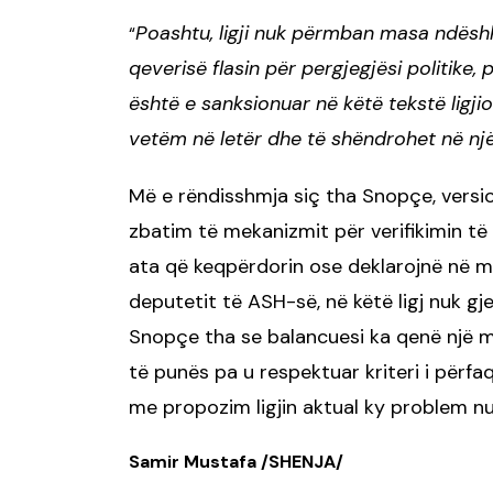
Poashtu, ligji nuk përmban masa ndësh
“
qeverisë flasin për pergjegjësi politike,
është e sanksionuar në këtë tekstë ligjio
vetëm në letër dhe të shëndrohet në një 
Më e rëndisshmja siç tha Snopçe, versi
zbatim të mekanizmit për verifikimin t
ata që keqpërdorin ose deklarojnë në m
deputetit të ASH-së, në këtë ligj nuk g
Snopçe tha se balancuesi ka qenë një m
të punës pa u respektuar kriteri i përf
me propozim ligjin aktual ky problem nu
Samir Mustafa /SHENJA/