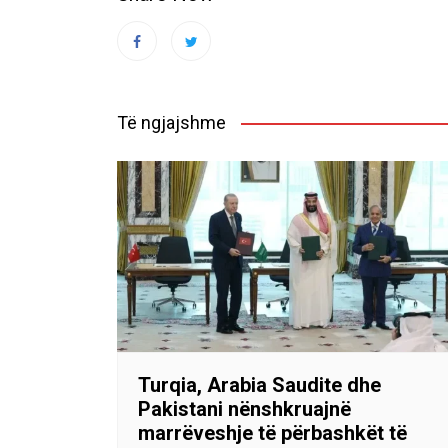
Të ngjajshme
Turqia, Arabia Saudite dhe
Pakistani nënshkruajnë
marrëveshje të përbashkët të