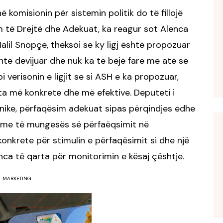
komisionin për sistemin politik do të fillojë
im të Drejtë dhe Adekuat, ka reagur sot Alenca
Halil Snopçe, theksoi se ky ligj është propozuar
 është devijuar dhe nuk ka të bëjë fare me atë se
verisonin e ligjit se si ASH e ka propozuar,
ta më konkrete dhe më efektive. Deputeti i
nike, përfaqësim adekuat sipas përqindjes edhe
jime të mungesës së përfaëqsimit në
konkrete për stimulin e përfaqësimit si dhe një
 të qarta për monitorimin e kësaj çështje.
MARKETING