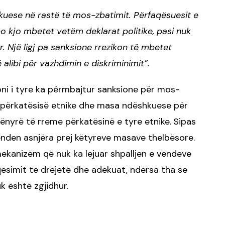
kuese në rastë të mos-zbatimit. Përfaqësuesit e
 po kjo mbetet vetëm deklarat politike, pasi nuk
r. Një ligj pa sanksione rrezikon të mbetet
alibi për vazhdimin e diskriminimit”.
oni i tyre ka përmbajtur sanksione për mos-
ë përkatësisë etnike dhe masa ndëshkuese për
ënyrë të rreme përkatësinë e tyre etnike.
Sipas
jenden asnjëra prej këtyreve masave thelbësore.
ekanizëm që nuk ka lejuar shpalljen e vendeve
aqësimit të drejetë dhe adekuat, ndërsa tha se
k është zgjidhur.