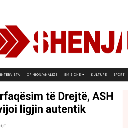
INTERVISTA
OPINION/ANALIZË
EMISIONE
KULTURË
SPORT
ARENA
ërfaqësim të Drejtë, ASH
BOTA NE FOKUS
ijoi ligjin autentik
EKONOMIKS
EMISION DEBATIV
FJALA
lajm