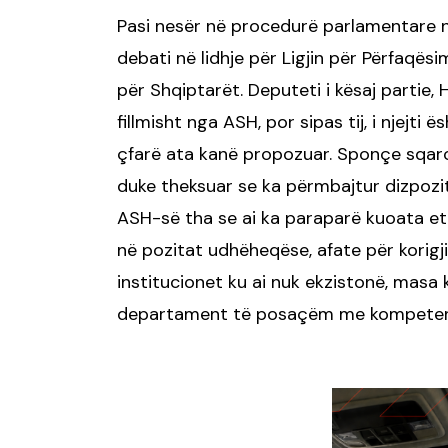
Pasi nesër në procedurë parlamentare në 
debati në lidhje për Ligjin për Përfaqës
për Shqiptarët. Deputeti i kësaj partie, 
fillmisht nga ASH, por sipas tij, i njejti
çfarë ata kanë propozuar. Sponçe sqaroi 
duke theksuar se ka përmbajtur dizpozi
ASH-së tha se ai ka paraparë kuoata et
në pozitat udhëheqëse, afate për korig
institucionet ku ai nuk ekzistonë, masa 
departament të posaçëm me kompetenca