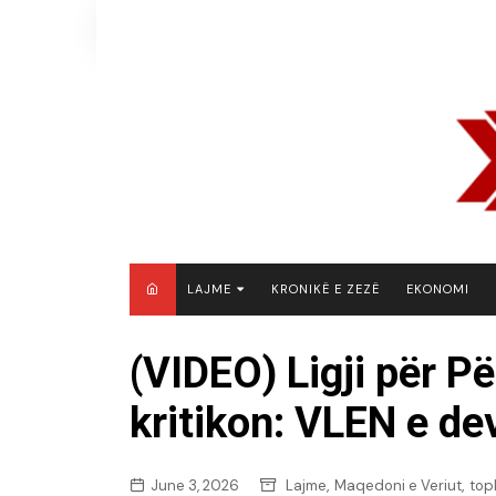
Skip
to
content
LAJME
KRONIKË E ZEZË
EKONOMI
MAQEDONI E VERIUT
(VIDEO) Ligji për P
KOSOVË
kritikon: VLEN e dev
SHQIPËRI
RAJON
BOTË
,
,
June 3, 2026
Lajme
Maqedoni e Veriut
top