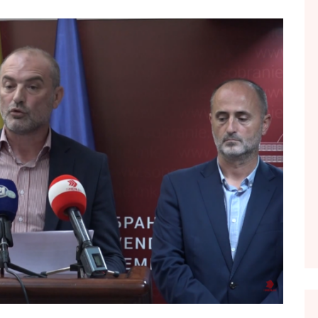
FOL POPULL
GJURMË
INTERVISTA EMISION
KONAKU
KU E KISHIM FJALEN
LIGJERATE FETARE
PARADITE ME NE
PIKËPAMJE
RECETA E DITES
RELAKS
RETRO JAVORE