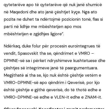
qytetarëve apo të qytetarëve që nuk janë shumicë
në Maqedoni dhe ato janë çështjet kyçe. Nga ato
pozita ne duhet ta ndërtojmë pozicionin tonë, flas si
parti në lidhje me mbështetjen apo mos
mbështetjen e zgjidhjes ligjore”.
Ndërkaq, duke folur për procesin eurointegrues të
vendit, Spasovskit tha se, qëndrimet e VMRO –
DPMNE-së sa i përket ndryshimeve kushtetuese dhe
çështjes së integrimeve janë të paargumentuara.
Megjithatë ai tha se, kjo nuk është çështje vetëm e
VMRO-DPMNE-së apo qëndrim i Qeverisë, por kjo
është çështje e gjithë qeverisë, do të thotë edhe e
VMRO-DPMNE-së edhe e VLEN-it edhe e ZNAM-it.