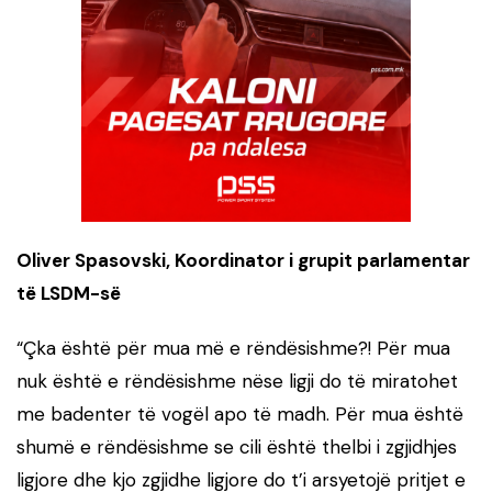
Oliver Spasovski, Koordinator i grupit parlamentar
të LSDM-së
“Çka është për mua më e rëndësishme?! Për mua
nuk është e rëndësishme nëse ligji do të miratohet
me badenter të vogël apo të madh. Për mua është
shumë e rëndësishme se cili është thelbi i zgjidhjes
ligjore dhe kjo zgjidhe ligjore do t’i arsyetojë pritjet e