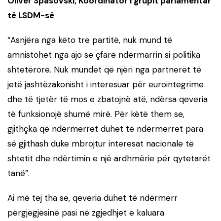
Oliver Spasovski, Koordinator i grupit parlamentar
të LSDM-së
“Asnjëra nga këto tre partitë, nuk mund të
amnistohet nga ajo se çfarë ndërmarrin si politika
shtetërore. Nuk mundet që njëri nga partnerët të
jetë jashtëzakonisht i interesuar për eurointegrime
dhe të tjetër të mos e zbatojnë atë, ndërsa qeveria
të funksionojë shumë mirë. Për këtë them se,
gjithçka që ndërmerret duhet të ndërmerret para
së gjithash duke mbrojtur interesat nacionale të
shtetit dhe ndërtimin e një ardhmërie për qytetarët
tanë”.
Ai më tej tha se, qeveria duhet të ndërmerr
përgjegjësinë pasi në zgjedhjet e kaluara