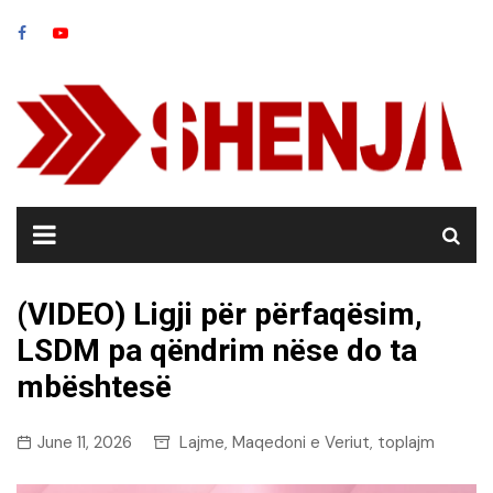
Skip
to
content
(VIDEO) Ligji për përfaqësim,
LSDM pa qëndrim nëse do ta
mbështesë
June 11, 2026
Lajme
Maqedoni e Veriut
toplajm
,
,