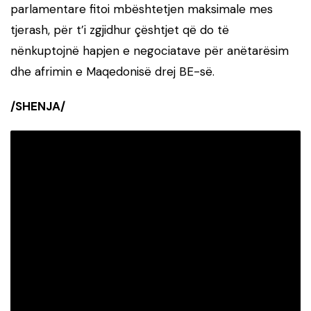
parlamentare fitoi mbështetjen maksimale mes
tjerash, për t’i zgjidhur çështjet që do të
nënkuptojnë hapjen e negociatave për anëtarësim
dhe afrimin e Maqedonisë drej BE-së.
/SHENJA/