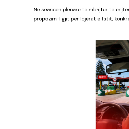
Në seancën plenare të mbajtur të enjten
propozim-ligjit për lojërat e fatit, konkre