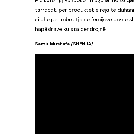
Me këtë ligj vendosen rregulla më të qa
tarracat, për produktet e reja të duhan
si dhe për mbrojtjen e fëmijëve pranë s
hapësirave ku ata qëndrojnë.
Samir Mustafa /SHENJA/