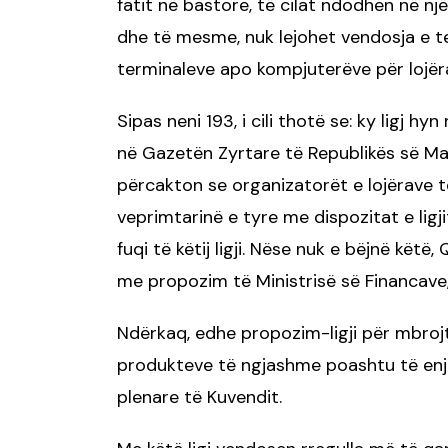
fatit në bastore, të cilat ndodhen në nj
dhe të mesme, nuk lejohet vendosja e te
terminaleve apo kompjuterëve për lojëra 
Sipas neni 193, i cili thotë se: ky ligj hyn
në Gazetën Zyrtare të Republikës së Ma
përcakton se organizatorët e lojërave t
veprimtarinë e tyre me dispozitat e ligj
fuqi të këtij ligji. Nëse nuk e bëjnë kët
me propozim të Ministrisë së Financave
Ndërkaq, edhe propozim-ligji për mbroj
produkteve të ngjashme poashtu të enjt
plenare të Kuvendit.