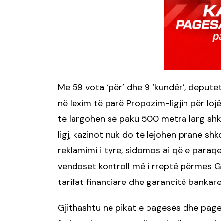
Me 59 vota ‘për’ dhe 9 ‘kundër’, depute
në lexim të parë Propozim-ligjin për lojë
të largohen së paku 500 metra larg shko
ligj, kazinot nuk do të lejohen pranë s
reklamimi i tyre, sidomos ai që e paraqet
vendoset kontroll më i rreptë përmes GP
tarifat financiare dhe garancitë bankare
Gjithashtu në pikat e pagesës dhe pages