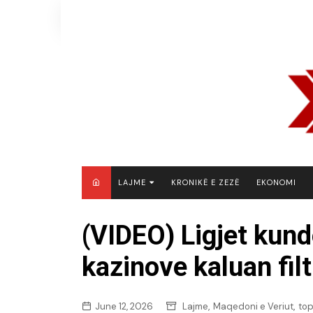
Skip
to
content
LAJME
KRONIKË E ZEZË
EKONOMI
MAQEDONI E VERIUT
(VIDEO) Ligjet kun
KOSOVË
kazinove kaluan filt
SHQIPËRI
RAJON
BOTË
,
,
June 12, 2026
Lajme
Maqedoni e Veriut
top