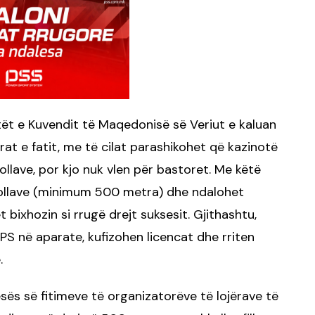
tët e Kuvendit të Maqedonisë së Veriut e kaluan
rat e fatit, me të cilat parashikohet që kazinotë
llave, por kjo nuk vlen për bastoret. Me këtë
hkollave (minimum 500 metra) dhe ndalohet
 bixhozin si rrugë drejt suksesit. Gjithashtu,
S në aparate, kufizohen licencat dhe rriten
.
ës së fitimeve të organizatorëve të lojërave të