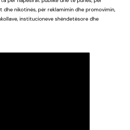
rta për hapësirat publike dhe të punës, për
it dhe nikotinës, për reklamimin dhe promovimin,
hkollave, institucioneve shëndetësore dhe