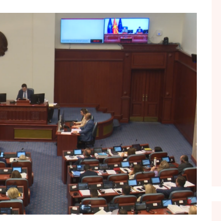
FOL POPULL
GJURMË
INTERVISTA EMISION
KONAKU
KU E KISHIM FJALEN
LIGJERATE FETARE
PARADITE ME NE
PIKËPAMJE
RECETA E DITES
RELAKS
RETRO JAVORE