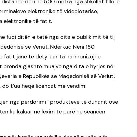
ë distancë deri në 500 metra nga shkollat fillore
rminaleve elektronike të videolotarisë,
elektronike të fatit.
 në fuqi ditën e tetë nga dita e publikimit të tij
qedonisë së Veriut. Ndërkaq Neni 180
ë fatit janë të detyruar ta harmonizojnë
it brenda gjashtë muajve nga dita e hyrjes në
ë, Qeveria e Republikës së Maqedonisë së Veriut,
, do t’ua heqë licencat me vendim.
tjen nga përdorimi i produkteve të duhanit ose
en ka kaluar në lexim të parë në seancën