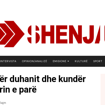
INTERVISTA
OPINION/ANALIZË
EMISIONE
KULTURË
SPORT
ARENA
dër duhanit dhe kundër
BOTA NE FOKUS
rin e parë
EKONOMIKS
EMISION DEBATIV
FJALA
lajm