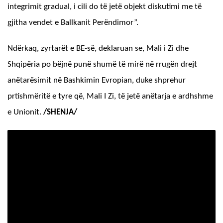
integrimit gradual, i cili do të jetë objekt diskutimi me të
gjitha vendet e Ballkanit Perëndimor”.
Ndërkaq, zyrtarët e BE-së, deklaruan se, Mali i Zi dhe
Shqipëria po bëjnë punë shumë të mirë në rrugën drejt
anëtarësimit në Bashkimin Evropian, duke shprehur
prtishmëritë e tyre që, Mali I Zi, të jetë anëtarja e ardhshme
e Unionit.
/SHENJA/