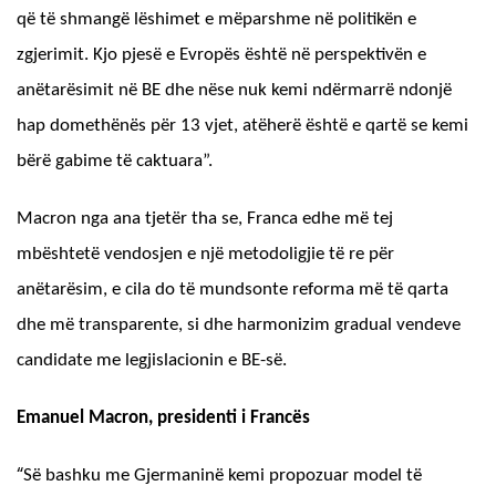
që të shmangë lëshimet e mëparshme në politikën e
zgjerimit. Kjo pjesë e Evropës është në perspektivën e
anëtarësimit në BE dhe nëse nuk kemi ndërmarrë ndonjë
hap domethënës për 13 vjet, atëherë është e qartë se kemi
bërë gabime të caktuara”.
Macron nga ana tjetër tha se, Franca edhe më tej
mbështetë vendosjen e një metodoligjie të re për
anëtarësim, e cila do të mundsonte reforma më të qarta
dhe më transparente, si dhe harmonizim gradual vendeve
candidate me legjislacionin e BE-së.
Emanuel Macron, presidenti
i
Francës
“
Së bashku me Gjermaninë kemi propozuar model të