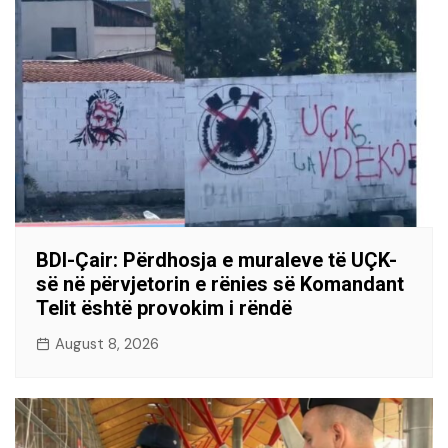
BDI-Çair: Përdhosja e muraleve të UÇK-
së në përvjetorin e rënies së Komandant
Telit është provokim i rëndë
August 8, 2026