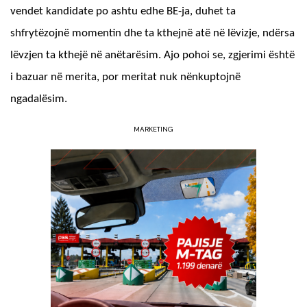
vendet kandidate po ashtu edhe BE-ja, duhet ta
shfrytëzojnë momentin dhe ta kthejnë atë në lëvizje, ndërsa
lëvzjen ta kthejë në anëtarësim. Ajo pohoi se, zgjerimi është
i bazuar në merita, por meritat nuk nënkuptojnë
ngadalësim.
MARKETING