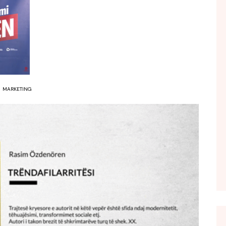
FOL POPULL
GJURMË
INTERVISTA EMISION
KONAKU
KU E KISHIM FJALEN
MARKETING
LIGJERATE FETARE
PARADITE ME NE
PIKËPAMJE
RECETA E DITES
RELAKS
RETRO JAVORE