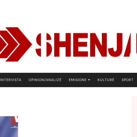
INTERVISTA
OPINION/ANALIZË
EMISIONE
KULTURË
SPORT
ARENA
BOTA NE FOKUS
EKONOMIKS
EMISION DEBATIV
FJALA