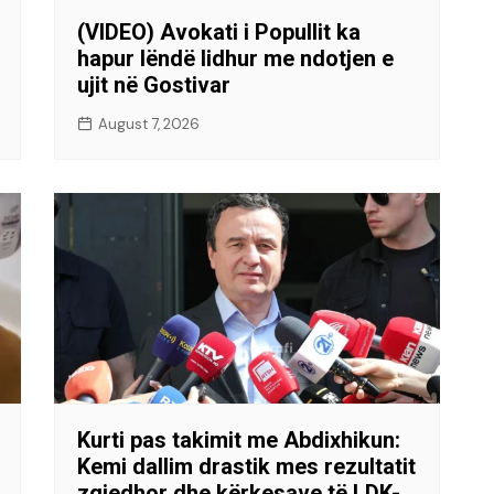
(VIDEO) Avokati i Popullit ka
hapur lëndë lidhur me ndotjen e
ujit në Gostivar
August 7, 2026
Kurti pas takimit me Abdixhikun:
Kemi dallim drastik mes rezultatit
zgjedhor dhe kërkesave të LDK-