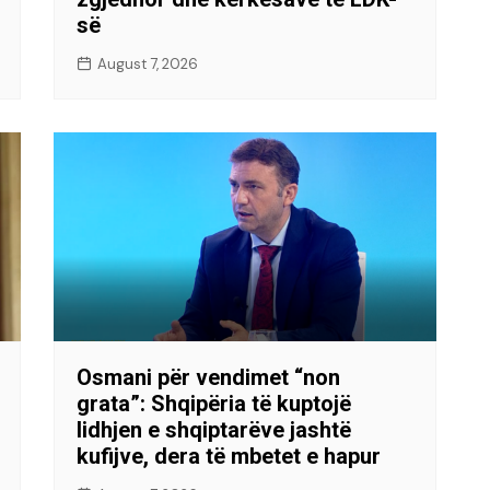
së
August 7, 2026
Osmani për vendimet “non
grata”: Shqipëria të kuptojë
lidhjen e shqiptarëve jashtë
kufijve, dera të mbetet e hapur