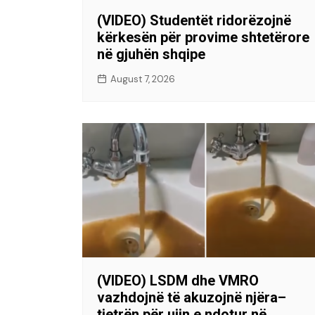
(VIDEO) Studentët ridorëzojnë
kërkesën për provime shtetërore
në gjuhën shqipe
August 7, 2026
(VIDEO) LSDM dhe VMRO
vazhdojnë të akuzojnë njëra–
tjetrën për ujin e ndotur në