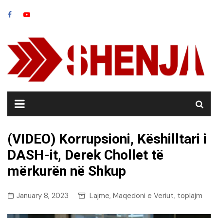
Skip
to
content
(VIDEO) Korrupsioni, Këshilltari i
DASH-it, Derek Chollet të
mërkurën në Shkup
January 8, 2023
Lajme
Maqedoni e Veriut
toplajm
,
,