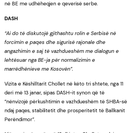
në BE me udhëheqjen e qeverisë serbe.
DASH
“Ai do të diskutojë gjithashtu rolin e Serbisë në
forcimin e paqes dhe sigurisë rajonale dhe
angazhimin e saj të vazhdueshëm me dialogun e
lehtësuar nga BE-ja për normalizimin e
marrëdhënieve me Kosovën”.
Vizita e Këshilltarit Chollet në këto tri shtete, nga 11
deri më 13 janar, sipas DASH-it synon që të
“nënvizojë përkushtimin e vazhdueshëm të SHBA-së
ndaj paqes, stabilitetit dhe prosperitetit të Ballkanit
Perëndimor”.