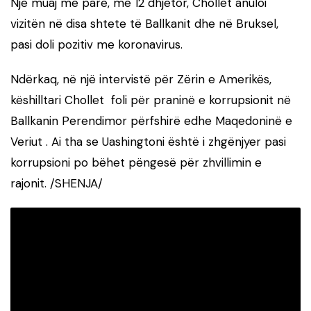
Një muaj më parë, më 12 dhjetor, Chollet anuloi
vizitën në disa shtete të Ballkanit dhe në Bruksel,
pasi doli pozitiv me koronavirus.
Ndërkaq, në një intervistë për Zërin e Amerikës,
këshilltari Chollet foli për praninë e korrupsionit në
Ballkanin Perendimor përfshirë edhe Maqedoninë e
Veriut . Ai tha se Uashingtoni është i zhgënjyer pasi
korrupsioni po bëhet pëngesë për zhvillimin e
rajonit. /SHENJA/