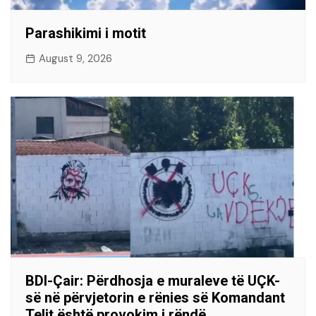
Parashikimi i motit
August 9, 2026
BDI-Çair: Përdhosja e muraleve të UÇK-
së në përvjetorin e rënies së Komandant
Telit është provokim i rëndë