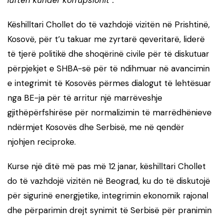
Këshilltari Chollet do të vazhdojë vizitën në Prishtinë,
Kosovë, për t’u takuar me zyrtarë qeveritarë, liderë
të tjerë politikë dhe shoqërinë civile për të diskutuar
përpjekjet e SHBA-së për të ndihmuar në avancimin
e integrimit të Kosovës përmes dialogut të lehtësuar
nga BE-ja për të arritur një marrëveshje
gjithëpërfshirëse për normalizimin të marrëdhënieve
ndërmjet Kosovës dhe Serbisë, me në qendër
njohjen reciproke.
Kurse një ditë më pas më 12 janar, këshilltari Chollet
do të vazhdojë vizitën në Beograd, ku do të diskutojë
për sigurinë energjetike, integrimin ekonomik rajonal
dhe përparimin drejt synimit të Serbisë për pranimin