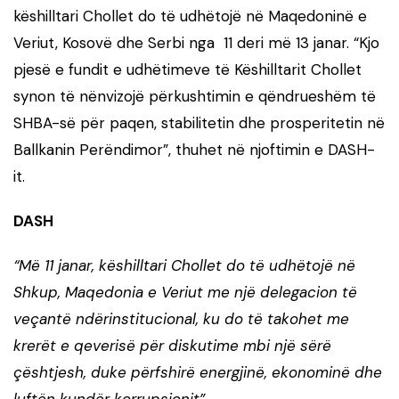
këshilltari Chollet do të udhëtojë në Maqedoninë e
Veriut, Kosovë dhe Serbi nga 11 deri më 13 janar. “Kjo
pjesë e fundit e udhëtimeve të Këshilltarit Chollet
synon të nënvizojë përkushtimin e qëndrueshëm të
SHBA-së për paqen, stabilitetin dhe prosperitetin në
Ballkanin Perëndimor”, thuhet në njoftimin e DASH-
it.
DASH
“Më 11 janar, këshilltari Chollet do të udhëtojë në
Shkup, Maqedonia e Veriut me një delegacion të
veçantë ndërinstitucional, ku do të takohet me
krerët e qeverisë për diskutime mbi një sërë
çështjesh, duke përfshirë energjinë, ekonominë dhe
luftën kundër korrupsionit”.