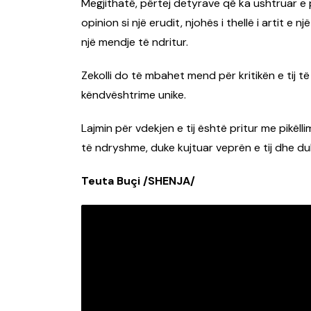
Megjithatë, përtej detyrave që ka ushtruar e pr
opinion si një erudit, njohës i thellë i artit e n
një mendje të ndritur.
Zekolli do të mbahet mend për kritikën e tij 
këndvështrime unike.
Lajmin për vdekjen e tij është pritur me pikëll
të ndryshme, duke kujtuar veprën e tij dhe du
Teuta Buçi /SHENJA/