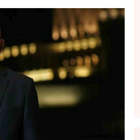
FOL POPULL
GJURMË
INTERVISTA EMISION
KONAKU
KU E KISHIM FJALEN
LIGJERATE FETARE
PARADITE ME NE
PIKËPAMJE
RECETA E DITES
RELAKS
RETRO JAVORE