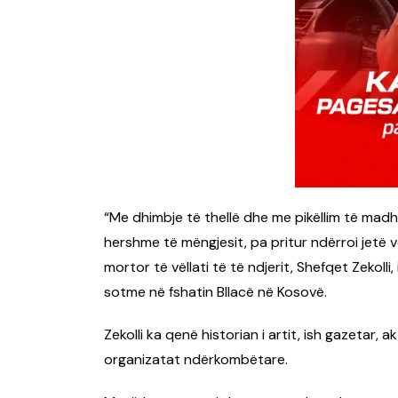
“Me dhimbje të thellë dhe me pikëllim të madh
hershme të mëngjesit, pa pritur ndërroi jetë vë
mortor të vëllati të të ndjerit, Shefqet Zekolli,
sotme në fshatin Bllacë në Kosovë.
Zekolli ka qenë historian i artit, ish gazetar,
organizatat ndërkombëtare.