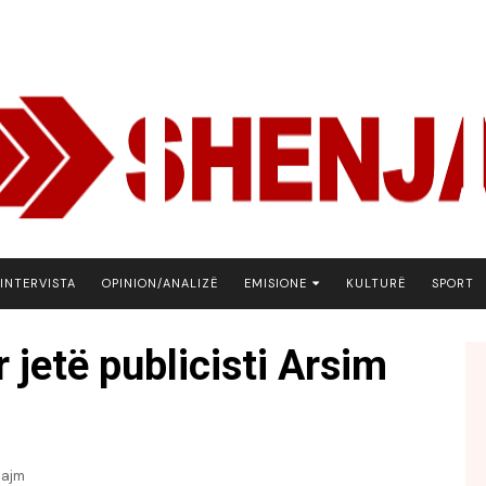
INTERVISTA
OPINION/ANALIZË
EMISIONE
KULTURË
SPORT
ARENA
 jetë publicisti Arsim
BOTA NE FOKUS
EKONOMIKS
EMISION DEBATIV
FJALA
lajm