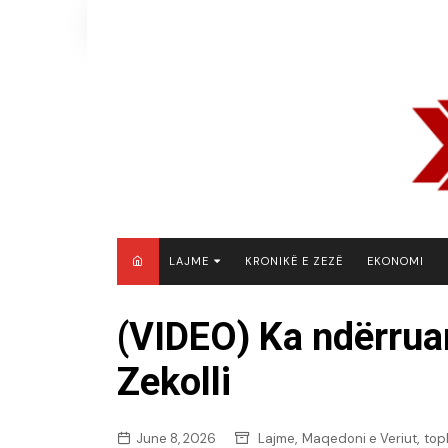
Skip
to
content
LAJME
KRONIKË E ZEZË
EKONOMI
MAQEDONI E VERIUT
(VIDEO) Ka ndërruar
KOSOVË
Zekolli
SHQIPËRI
RAJON
BOTË
,
,
June 8, 2026
Lajme
Maqedoni e Veriut
top