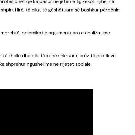
ofesionet që ka pasur në jetën e tij, Zekolli njihej në
jë shpirt i lirë, të cilat të gëshëtuara së bashkur përbënin
të mprehtë, polemikat e argumentuara e analizat me
im të thellë dhe për të kanë shkruar njerëz të profileve
ke shprehur ngushëllime në rrjetet sociale.