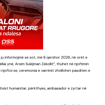
 ju informojmë se sot, më 8 qershor 2026, në orët e
llai ynë, Arsim Sulejman Zekollit”, thuhet në njoftimin
 i njoftoi se, ceremonia e varrimit zhvillohet pasditen e
 aktivist humanitar, përkthyes, ambasador e zyrtar në