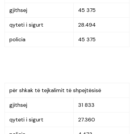
gjithsej
45 375
qyteti i sigurt
28.494
policia
45 375
për shkak të tejkalimit të shpejtësisë
gjithsej
31 833
qyteti i sigurt
27.360