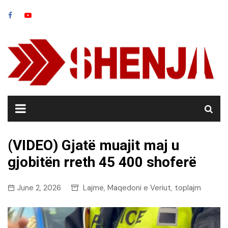
Skip
to
content
(VIDEO) Gjatë muajit maj u
gjobitën rreth 45 400 shoferë
June 2, 2026
Lajme
Maqedoni e Veriut
toplajm
,
,