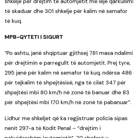
shkelje për drejtim të automjetit me leje qarkullimi
të skaduar dhe 301 shkelje për kalim në semafor
të kuq.
MPB
-QYTETI I SIGURT
Po ashtu, janë shqiptuar gjithsej 781 masa ndalimi
“
për drejtimin e
parregullt të
automjetit. Prej tyre,
295 janë për kalim në semafor të kuq, ndërsa 486
për tejkalim të shpejtësisë, nga të cilat 347 për
shpejtësi mbi 80 km/h në zonë të banuar dhe 83
për shpejtësi mbi 170 km/h në zonë të pabanuar”
.
Lidhur me shkeljet që ka regjistruar policia sipas
nenit 297-a të Kodit Penal – “drejtim i
pakujdesshëm iautomjetit”, 70 shoferë u