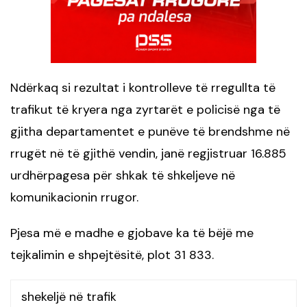
Ndërkaq si rezultat i kontrolleve të rregullta të
trafikut të kryera nga zyrtarët e policisë nga të
gjitha departamentet e punëve të brendshme në
rrugët në të gjithë vendin, janë regjistruar 16.885
urdhërpagesa për shkak të shkeljeve në
komunikacionin rrugor.
Pjesa më e madhe e gjobave ka të bëjë me
tejkalimin e shpejtësitë, plot 31 833.
shekeljë në trafik