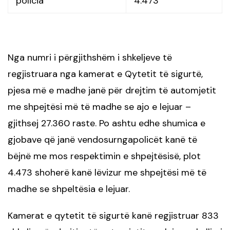
policia
4.473
Nga numri i përgjithshëm i shkeljeve të
regjistruara nga kamerat e Qytetit të sigurtë,
pjesa më e madhe janë për drejtim të automjetit
me shpejtësi më të madhe se ajo e lejuar –
gjithsej 27.360 raste. Po ashtu edhe shumica e
gjobave që janë vendosurngapolicët kanë të
bëjnë me mos respektimin e shpejtësisë, plot
4.473 shoherë kanë lëvizur me shpejtësi më të
madhe se shpeltësia e lejuar.
Kamerat e qytetit të sigurtë kanë regjistruar 833