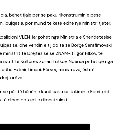
ia, bëhet fjalë për së paku rikonstruimin e pesë
mi, bujqësia, por mund të ketë edhe një ministri tjetër.
koalicioni VLEN largohet nga Ministria e Shëndetësisë.
ujqësisë, dhe vendin e tij do ta zë Borçe Serafimovski
nistrit të Drejtësisë së ZNAM-it, Igor Filkov, të
nistrit të Kulturës Zoran Lutkov. Ndërsa pritet që nga
het edhe Fatmir Limani. Përveç ministrave, është
drejtorëve.
ar se për të hënën e kanë caktuar takimin e Komitetit
ë dihen detajet e rikonstruimit.