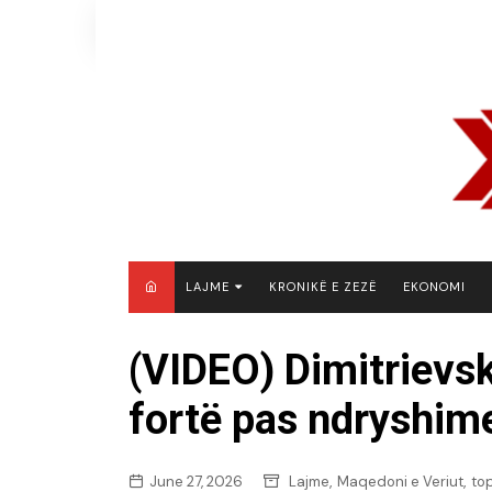
Skip
to
content
LAJME
KRONIKË E ZEZË
EKONOMI
MAQEDONI E VERIUT
(VIDEO) Dimitrievsk
KOSOVË
fortë pas ndryshim
SHQIPËRI
RAJON
BOTË
,
,
June 27, 2026
Lajme
Maqedoni e Veriut
to