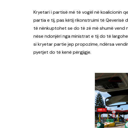
Kryetari i partisë më të vogël në koalicionin 
partia e tij, pas këtij rikonstruimi të Qeveris
të nënkuptohet se do të zë më shumë vend në 
nëse ndonjëri nga ministrat e tij do të largohet
si kryetar partie jep propozime, ndërsa vendim
pyetjet do të kenë përgjigje.