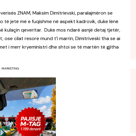
qeverisës ZNAM, Maksim Dimitrievski, paralajmëron se
ë do të jetë më e fuqishme në aspekt kadrovik, duke lënë
kulaçin qeveritar. Duke mos ndarë asnjë detaj tjetër,
, ose cilat resore mund t’i marrin, Dimitriveski tha se ai
et i merr kryeministri dhe shtoi se të martën të gjitha
MARKETING