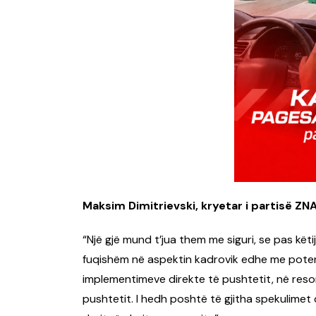
Maksim Dimitrievski, kryetar i partisë ZN
“Një gjë mund t’jua them me siguri, se pas këti
fuqishëm në aspektin kadrovik edhe me poten
implementimeve direkte të pushtetit, në resor
pushtetit. I hedh poshtë të gjitha spekulimet 