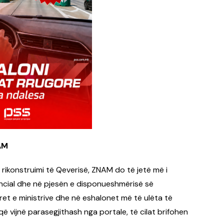
AM
j rikonstruimi të Qeverisë, ZNAM do të jetë më i
cial dhe në pjesën e disponueshmërisë së
et e ministrive dhe në eshalonet më të ulëta të
që vijnë parasegjithash nga portale, të cilat brifohen