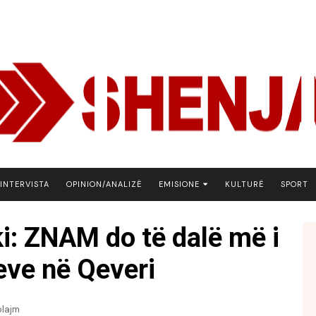
INTERVISTA
OPINION/ANALIZË
EMISIONE
KULTURË
SPORT
ARENA
i: ZNAM do të dalë më i
BOTA NE FOKUS
eve në Qeveri
EKONOMIKS
EMISION DEBATIV
FJALA
plajm