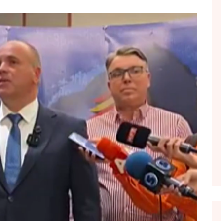
FOL POPULL
GJURMË
INTERVISTA EMISION
KONAKU
KU E KISHIM FJALEN
LIGJERATE FETARE
PARADITE ME NE
PIKËPAMJE
RECETA E DITES
RELAKS
RETRO JAVORE