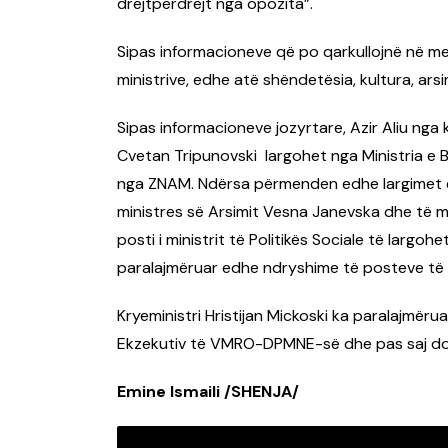
drejtpërdrejt nga opozita”.
Sipas informacioneve që po qarkullojnë në med
ministrive, edhe atë shëndetësia, kultura, arsi
Sipas informacioneve jozyrtare, Azir Aliu nga 
Cvetan Tripunovski largohet nga Ministria e B
nga ZNAM. Ndërsa përmenden edhe largimet e mi
ministres së Arsimit Vesna Janevska dhe të mi
posti i ministrit të Politikës Sociale të largo
paralajmëruar edhe ndryshime të posteve të 
Kryeministri Hristijan Mickoski ka paralajmëru
Ekzekutiv të VMRO-DPMNE-së dhe pas saj do t
Emine Ismaili /SHENJA/