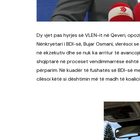
Dy vjet pas hyrjes së VLEN-it në Qeveri, opozi
Nënkryetari i BDI-së, Bujar Osmani, vlerësoi 
në ekzekutiv dhe se nuk ka arritur të avancojë 
shqiptarë në proceset vendimmarrëse është z
përparim. Në kuadër të fushatës së BDI-së m
cilësoi këtë si dështimin më të madh të koalici