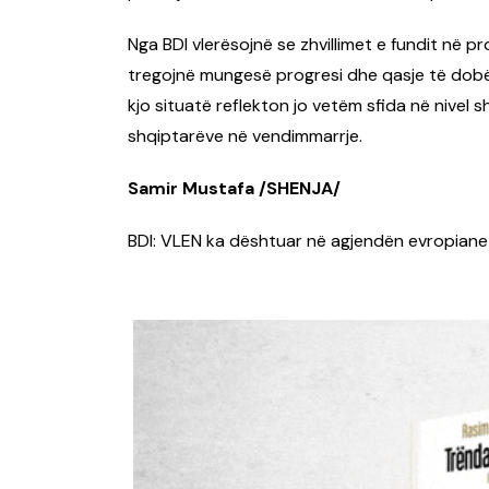
Nga BDI vlerësojnë se zhvillimet e fundit në
tregojnë mungesë progresi dhe qasje të dobët 
kjo situatë reflekton jo vetëm sfida në nivel s
shqiptarëve në vendimmarrje.
Samir Mustafa /SHENJA/
BDI: VLEN ka dështuar në agjendën evropiane