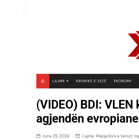
Skip
to
content
LAJME
KRONIKË E ZEZË
EKONOMI
MAQEDONI E VERIUT
(VIDEO) BDI: VLEN 
KOSOVË
agjendën evropiane
SHQIPËRI
RAJON
BOTË
,
,
June 29, 2026
Lajme
Maqedoni e Veriut
to