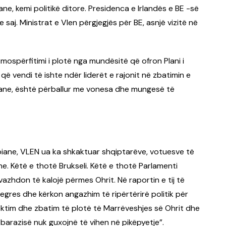
e, kemi politikë ditore. Presidenca e Irlandës e BE -së
aj. Ministrat e Vlen përgjegjës për BE, asnjë vizitë në
mospërfitimi i plotë nga mundësitë që ofron Plani i
 që vendi të ishte ndër liderët e rajonit në zbatimin e
ane, është përballur me vonesa dhe mungesë të
iane, VLEN ua ka shkaktuar shqiptarëve, votuesve të
ne. Këtë e thotë Brukseli. Këtë e thotë Parlamenti
it vazhdon të kalojë përmes Ohrit. Në raportin e tij të
egres dhe kërkon angazhim të ripërtërirë politik për
ektim dhe zbatim të plotë të Marrëveshjes së Ohrit dhe
 barazisë nuk guxojnë të vihen në pikëpyetje”.