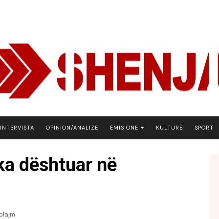
INTERVISTA
OPINION/ANALIZË
EMISIONE
KULTURË
SPORT
ARENA
ka dështuar në
BOTA NE FOKUS
EKONOMIKS
EMISION DEBATIV
FJALA
plajm