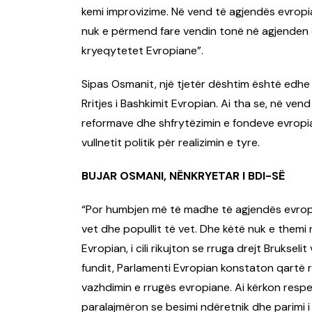
kemi improvizime. Në vend të agjendës evropian
nuk e përmend fare vendin tonë në agjenden e s
kryeqytetet Evropiane”.
Sipas Osmanit, një tjetër dështim është edhe 
Rritjes i Bashkimit Evropian. Ai tha se, në vend
reformave dhe shfrytëzimin e fondeve evropi
vullnetit politik për realizimin e tyre.
BUJAR OSMANI, NËNKRYETAR I BDI-SË
“Por humbjen më të madhe të agjendës evrop
vet dhe popullit të vet. Dhe këtë nuk e themi 
Evropian, i cili rikujton se rruga drejt Bruksel
fundit, Parlamenti Evropian konstaton qartë r
vazhdimin e rrugës evropiane. Ai kërkon resp
paralajmëron se besimi ndëretnik dhe parimi i