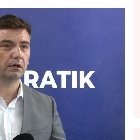
FOL POPULL
GJURMË
INTERVISTA EMISION
KONAKU
KU E KISHIM FJALEN
LIGJERATE FETARE
PARADITE ME NE
PIKËPAMJE
RECETA E DITES
RELAKS
RETRO JAVORE