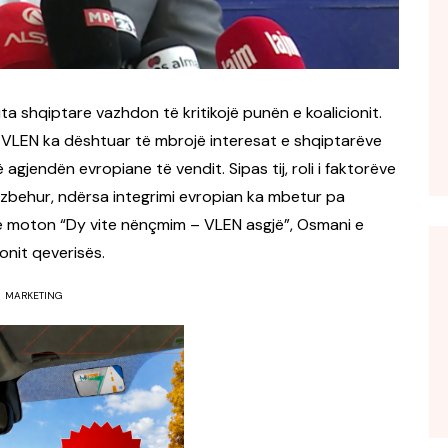
ta shqiptare vazhdon të kritikojë punën e koalicionit.
se VLEN ka dështuar të mbrojë interesat e shqiptarëve
agjendën evropiane të vendit. Sipas tij, roli i faktorëve
behur, ndërsa integrimi evropian ka mbetur pa
e moton “Dy vite nënçmim – VLEN asgjë”, Osmani e
onit qeverisës.
MARKETING