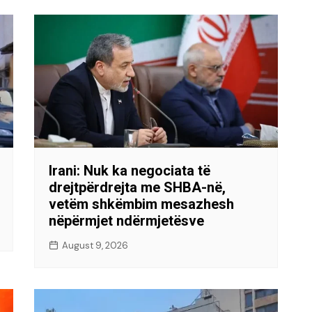
Irani: Nuk ka negociata të
drejtpërdrejta me SHBA-në,
vetëm shkëmbim mesazhesh
nëpërmjet ndërmjetësve
August 9, 2026