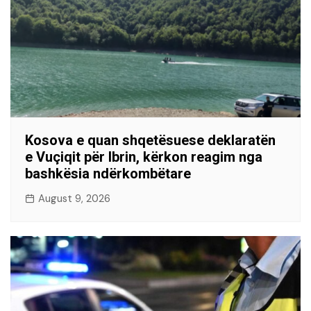
Kosova e quan shqetësuese deklaratën
e Vuçiqit për Ibrin, kërkon reagim nga
bashkësia ndërkombëtare
August 9, 2026