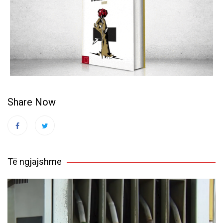
Share Now
Të ngjajshme