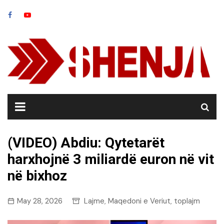
Skip
to
content
(VIDEO) Abdiu: Qytetarët
harxhojnë 3 miliardë euron në vit
në bixhoz
May 28, 2026
Lajme
Maqedoni e Veriut
toplajm
,
,