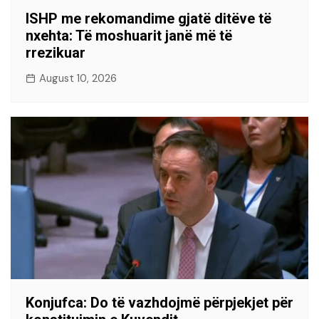
ISHP me rekomandime gjatë ditëve të
nxehta: Të moshuarit janë më të
rrezikuar
August 10, 2026
Konjufca: Do të vazhdojmë përpjekjet për