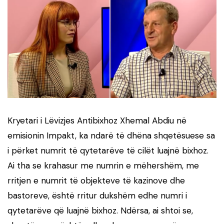
Kryetari i Lëvizjes Antibixhoz Xhemal Abdiu në
emisionin Impakt, ka ndarë të dhëna shqetësuese sa
i përket numrit të qytetarëve të cilët luajnë bixhoz.
Ai tha se krahasur me numrin e mëhershëm, me
rritjen e numrit të objekteve të kazinove dhe
bastoreve, është rritur dukshëm edhe numri i
qytetarëve që luajnë bixhoz. Ndërsa, ai shtoi se,