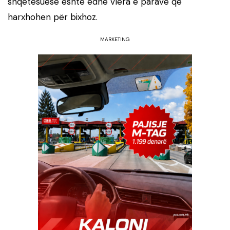
shqetësuese është edhe vlera e parave që
harxhohen për bixhoz.
MARKETING