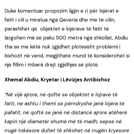
Duke komentuar propozim ligjin e ri për lojërat e
fatit i cili u miratua nga Qeveria dhe me të cilin,
parashihet që objektet e lojërave të fatit të
largohen më së paku 500 metra nga shkollat, Abdiu
tha se me këtë nuk zgjidhet plotësisht problemi i
bixhozit në vend, megjithatë mund të konsiderohet si
një fillim i mbarë drejt zgjidhjes së plotë.
Xhemal Abdiu, Kryetar i Lëvizjes Antibixhoz
“Në vijë ajrore, në qoftë se objektet e lojrave të
fatit, ne ashtu i themi se përndryshe janë lojëra të
pafatit, në qoftë se janë në distancë ajrore atëherë
kapin një diametër shumë më të madh, sepse në
rrugë tokësore duhet të shkohet në rrugën kryesore