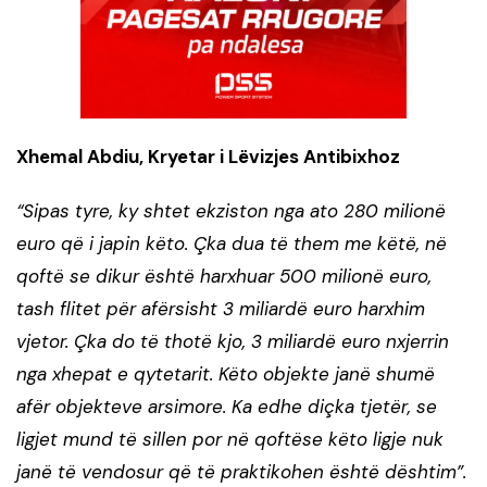
Xhemal Abdiu, Kryetar i Lëvizjes Antibixhoz
“Sipas tyre, ky shtet ekziston nga ato 280 milionë
euro që i japin këto. Çka dua të them me këtë, në
qoftë se dikur është harxhuar 500 milionë euro,
tash flitet për afërsisht 3 miliardë euro harxhim
vjetor. Çka do të thotë kjo, 3 miliardë euro nxjerrin
nga xhepat e qytetarit. Këto objekte janë shumë
afër objekteve arsimore. Ka edhe diçka tjetër, se
ligjet mund të sillen por në qoftëse këto ligje nuk
janë të vendosur që të praktikohen është dështim”.