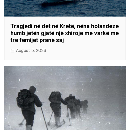
Tragjedi në det në Kretë, nëna holandeze
humb jetën gjatë një xhiroje me varkë me
tre fëmijët pranë saj
August 5, 2026