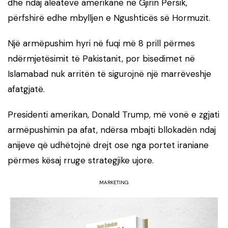
dhe ndaj aleatëve amerikanë në Gjirin Persik,
përfshirë edhe mbylljen e Ngushticës së Hormuzit.
Një armëpushim hyri në fuqi më 8 prill përmes
ndërmjetësimit të Pakistanit, por bisedimet në
Islamabad nuk arritën të sigurojnë një marrëveshje
afatgjatë.
Presidenti amerikan, Donald Trump, më vonë e zgjati
armëpushimin pa afat, ndërsa mbajti bllokadën ndaj
anijeve që udhëtojnë drejt ose nga portet iraniane
përmes kësaj rruge strategjike ujore.
MARKETING