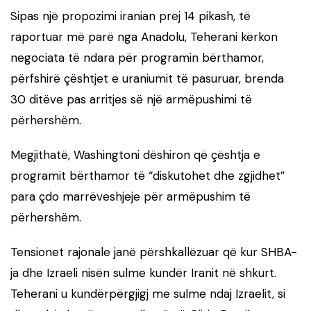
Sipas një propozimi iranian prej 14 pikash, të
raportuar më parë nga Anadolu, Teherani kërkon
negociata të ndara për programin bërthamor,
përfshirë çështjet e uraniumit të pasuruar, brenda
30 ditëve pas arritjes së një armëpushimi të
përhershëm.
Megjithatë, Washingtoni dëshiron që çështja e
programit bërthamor të “diskutohet dhe zgjidhet”
para çdo marrëveshjeje për armëpushim të
përhershëm.
Tensionet rajonale janë përshkallëzuar që kur SHBA-
ja dhe Izraeli nisën sulme kundër Iranit në shkurt.
Teherani u kundërpërgjigj me sulme ndaj Izraelit, si