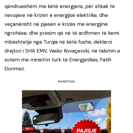
qëndrueshëm me këtë energjens, për shkak të
nevojave në krizën e energjisë elektrike, dhe
veçanërisht në pjesën e krizës me energjinë
ngrohëse, dhe presim që në të ardhmen të kemi
mbështetje nga Turqia në këtë fushë, deklaroi
drejtori i SHA EMV, Vasko Kovaçevski, në takimin e
sotëm me ministrin turk të Energjetikës, Fatih
Donmez.
MARKETING