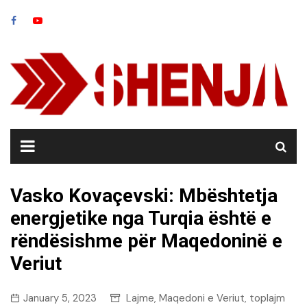
Skip
to
content
Vasko Kovaçevski: Mbështetja
energjetike nga Turqia është e
rëndësishme për Maqedoninë e
Veriut
January 5, 2023
Lajme
Maqedoni e Veriut
toplajm
,
,