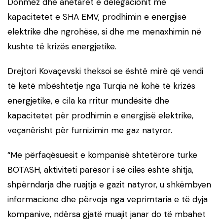
Donmez dhe anëtarët e delegacionit me
kapacitetet e SHA EMV, prodhimin e energjisë
elektrike dhe ngrohëse, si dhe me menaxhimin në
kushte të krizës energjetike.
Drejtori Kovaçevski theksoi se është mirë që vendi
të ketë mbështetje nga Turqia në kohë të krizës
energjetike, e cila ka rritur mundësitë dhe
kapacitetet për prodhimin e energjisë elektrike,
veçanërisht për furnizimin me gaz natyror.
“Me përfaqësuesit e kompanisë shtetërore turke
BOTASH, aktiviteti parësor i së cilës është shitja,
shpërndarja dhe ruajtja e gazit natyror, u shkëmbyen
informacione dhe përvoja nga veprimtaria e të dyja
kompanive, ndërsa gjatë muajit janar do të mbahet