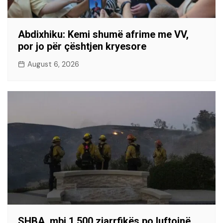
Abdixhiku: Kemi shumë afrime me VV,
por jo për çështjen kryesore
August 6, 2026
SHBA, mbi 1.500 zjarrfikës po luftojnë