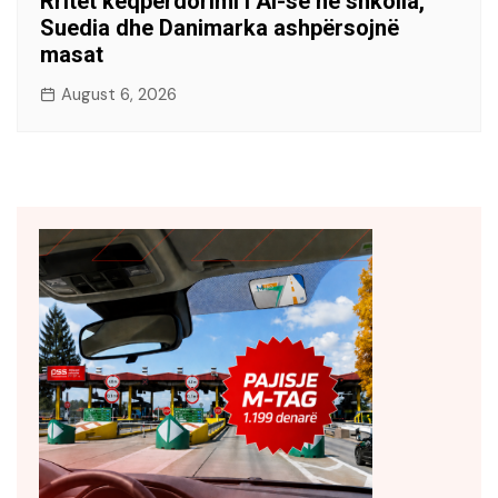
Rritet keqpërdorimi i AI-së në shkolla,
Suedia dhe Danimarka ashpërsojnë
masat
August 6, 2026