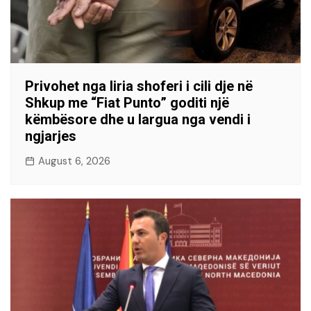
Privohet nga liria shoferi i cili dje në
Shkup me “Fiat Punto” goditi një
këmbësore dhe u largua nga vendi i
ngjarjes
August 6, 2026