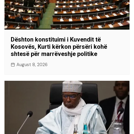
Dështon konstituimi i Kuvendit të
Kosovës, Kurti kërkon përsëri kohë
shtesë për marrëveshje politike
August 8, 2026