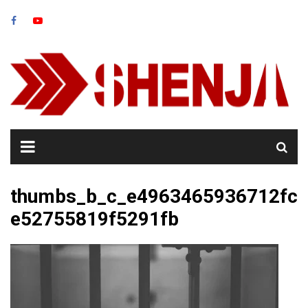
Skip
to
content
thumbs_b_c_e4963465936712fc
e52755819f5291fb