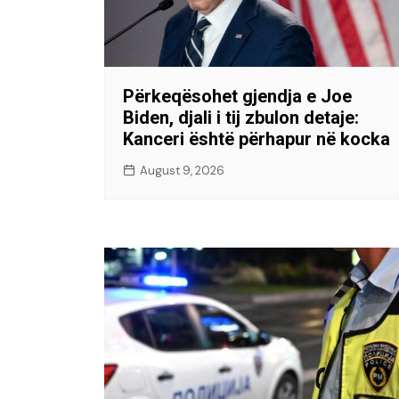
Përkeqësohet gjendja e Joe
Biden, djali i tij zbulon detaje:
Kanceri është përhapur në kocka
August 9, 2026