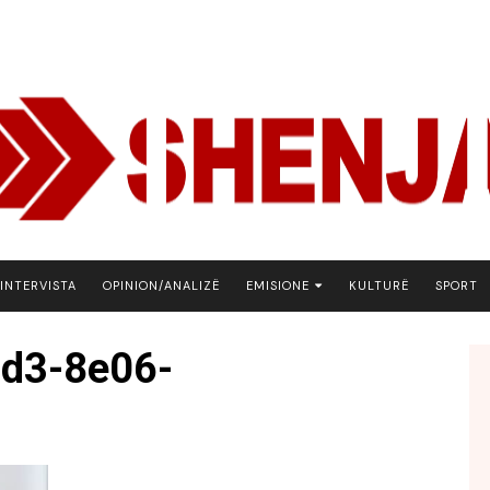
INTERVISTA
OPINION/ANALIZË
EMISIONE
KULTURË
SPORT
ARENA
d3-8e06-
BOTA NE FOKUS
EKONOMIKS
EMISION DEBATIV
FJALA