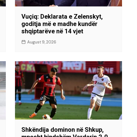
Vuçiq: Deklarata e Zelenskyt,
goditja më e madhe kundër
shqiptarëve në 14 vjet
August 9, 2026
Shkëndija dominon në Shkup,
mposht bindshëm Vardarin 2-0