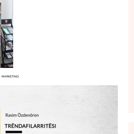
FOL POPULL
GJURMË
INTERVISTA EMISION
KONAKU
KU E KISHIM FJALEN
LIGJERATE FETARE
PARADITE ME NE
PIKËPAMJE
MARKETING
RECETA E DITES
RELAKS
RETRO JAVORE