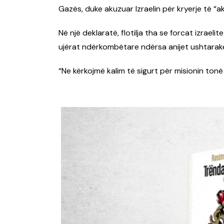
Gazës, duke akuzuar Izraelin për kryerje të “ak
Në një deklaratë, flotilja tha se forcat izraeli
ujërat ndërkombëtare ndërsa anijet ushtarake
“Ne kërkojmë kalim të sigurt për misionin tonë