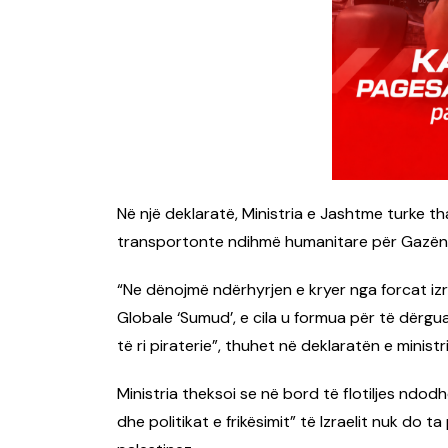
Në një deklaratë, Ministria e Jashtme turke tha
transportonte ndihmë humanitare për Gazën
“Ne dënojmë ndërhyrjen e kryer nga forcat izr
Globale ‘Sumud’, e cila u formua për të dërg
të ri piraterie”, thuhet në deklaratën e ministr
Ministria theksoi se në bord të flotiljes ndo
dhe politikat e frikësimit” të Izraelit nuk do