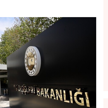
FOL POPULL
GJURMË
INTERVISTA EMISION
KONAKU
KU E KISHIM FJALEN
LIGJERATE FETARE
PARADITE ME NE
PIKËPAMJE
RECETA E DITES
RELAKS
RETRO JAVORE