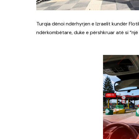
Turqia dënoi ndërhyrjen e Izraelit kundër Flot
ndërkombëtare, duke e përshkruar atë si “një 