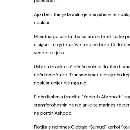
palestinez.
Ajo i bëri thirrje Izraelit që menjëherë të nda
ndaluar.
Ministria po ashtu tha se autoritetet turke 
e sigurt të qytetarëve turq në bord të flotilj
vendet e tjera.
Ushtria izraelite të hënën sulmoi flotiljen hu
ndërkombëtare. Transmetimet e drejtpërdrejta 
ndaluar anijet një nga një.
E përditshmja izraelite “Yedioth Ahronoth” rap
transferoheshin në një anije të marinës të pë
në portin Ashdod.
Flotilja e ndihmës Globale “Sumud” kërkoi “kali