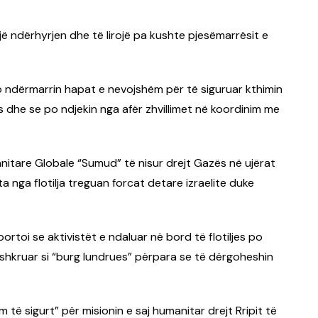
lojë ndërhyrjen dhe të lirojë pa kushte pjesëmarrësit e
po ndërmarrin hapat e nevojshëm për të siguruar kthimin
es dhe se po ndjekin nga afër zhvillimet në koordinim me
manitare Globale “Sumud” të nisur drejt Gazës në ujërat
nga flotilja treguan forcat detare izraelite duke
ortoi se aktivistët e ndaluar në bord të flotiljes po
rshkruar si “burg lundrues” përpara se të dërgoheshin
m të sigurt” për misionin e saj humanitar drejt Rripit të