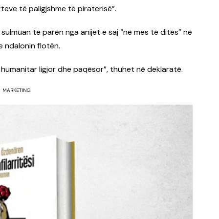
teve të paligjshme të piraterisë”.
te sulmuan të parën nga anijet e saj “në mes të ditës” në
 ndalonin flotën.
 humanitar ligjor dhe paqësor”, thuhet në deklaratë.
MARKETING