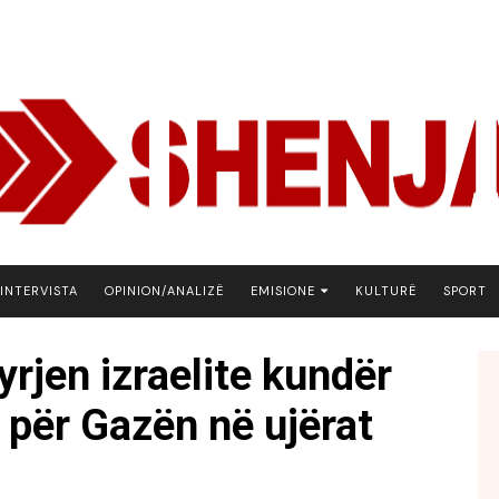
INTERVISTA
OPINION/ANALIZË
EMISIONE
KULTURË
SPORT
ARENA
rjen izraelite kundër
BOTA NE FOKUS
s për Gazën në ujërat
EKONOMIKS
EMISION DEBATIV
FJALA