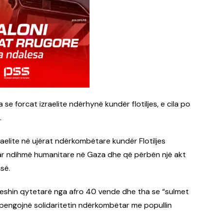
 se forcat izraelite ndërhynë kundër flotiljes, e cila po
.
aelite në ujërat ndërkombëtare kundër Flotiljes
uar ndihmë humanitare në Gaza dhe që përbën një akt
isë.
dheshin qytetarë nga afro 40 vende dhe tha se “sulmet
 ta pengojnë solidaritetin ndërkombëtar me popullin