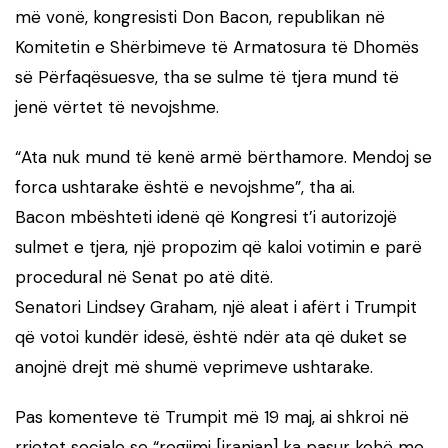
më vonë, kongresisti Don Bacon, republikan në
Komitetin e Shërbimeve të Armatosura të Dhomës
së Përfaqësuesve, tha se sulme të tjera mund të
jenë vërtet të nevojshme.
“Ata nuk mund të kenë armë bërthamore. Mendoj se
forca ushtarake është e nevojshme”, tha ai.
Bacon mbështeti idenë që Kongresi t’i autorizojë
sulmet e tjera, një propozim që kaloi votimin e parë
procedural në Senat po atë ditë.
Senatori Lindsey Graham, një aleat i afërt i Trumpit
që votoi kundër idesë, është ndër ata që duket se
anojnë drejt më shumë veprimeve ushtarake.
Pas komenteve të Trumpit më 19 maj, ai shkroi në
rrjetet sociale se “regjimi [iranian] ka pasur kohë me