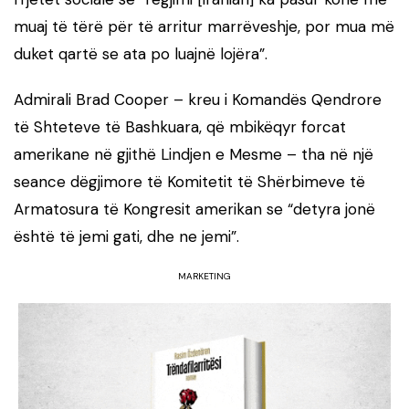
muaj të tërë për të arritur marrëveshje, por mua më
duket qartë se ata po luajnë lojëra”.
Admirali Brad Cooper – kreu i Komandës Qendrore
të Shteteve të Bashkuara, që mbikëqyr forcat
amerikane në gjithë Lindjen e Mesme – tha në një
seance dëgjimore të Komitetit të Shërbimeve të
Armatosura të Kongresit amerikan se “detyra jonë
është të jemi gati, dhe ne jemi”.
MARKETING