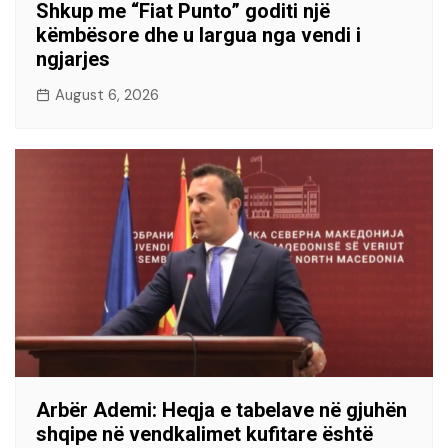
Shkup me “Fiat Punto” goditi një
këmbësore dhe u largua nga vendi i
ngjarjes
August 6, 2026
Arbër Ademi: Heqja e tabelave në gjuhën
shqipe në vendkalimet kufitare është