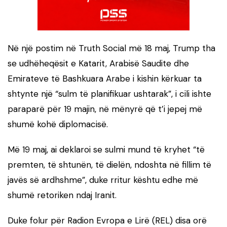
Në një postim në Truth Social më 18 maj, Trump tha
se udhëheqësit e Katarit, Arabisë Saudite dhe
Emirateve të Bashkuara Arabe i kishin kërkuar ta
shtynte një “sulm të planifikuar ushtarak”, i cili ishte
paraparë për 19 majin, në mënyrë që t’i jepej më
shumë kohë diplomacisë.
Më 19 maj, ai deklaroi se sulmi mund të kryhet “të
premten, të shtunën, të dielën, ndoshta në fillim të
javës së ardhshme”, duke rritur kështu edhe më
shumë retoriken ndaj Iranit.
Duke folur për Radion Evropa e Lirë (REL) disa orë