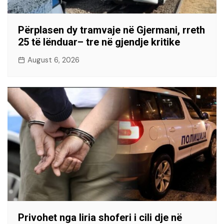
Përplasen dy tramvaje në Gjermani, rreth
25 të lënduar– tre në gjendje kritike
August 6, 2026
Privohet nga liria shoferi i cili dje në