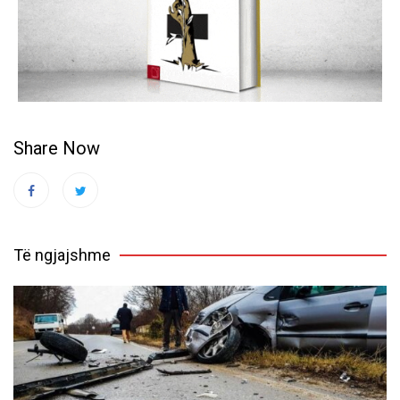
Share Now
Të ngjajshme