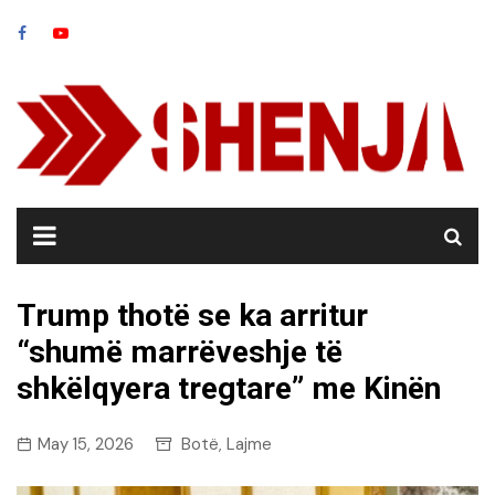
Skip
to
content
Trump thotë se ka arritur
“shumë marrëveshje të
shkëlqyera tregtare” me Kinën
May 15, 2026
Botë
Lajme
,