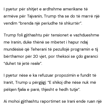
I pyetur për shitjet e ardhshme amerikane të
armëve për Tajvanin, Trump tha se do të marrë një
vendim “brenda një periudhe të shkurtër”.
Trump foli gjithashtu për tensionet e vazhdueshme
me Iranin, duke thënë se mbetet i hapur ndaj
mundësisë që Teherani të pezullojë programin e tij
bërthamor për 20 vjet, por theksoi se çdo garanci
“duhet të jetë reale”.
I pyetur nëse e ka refuzuar propozimin e fundit të
Iranit, Trump u përgjigj: “E shikoj dhe nëse nuk më
pëlqen fjalia e parë, thjesht e hedh tutje”.
Ai mohoi gjithashtu raportimet se Irani ende ruan një