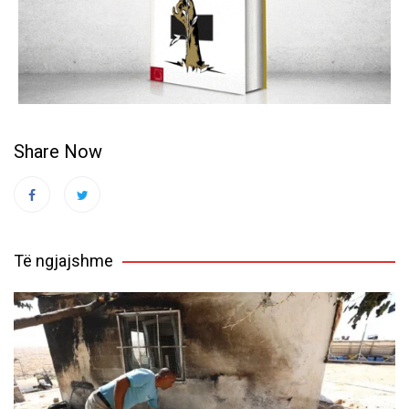
Share Now
Të ngjajshme