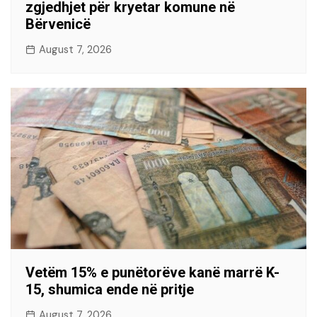
zgjedhjet për kryetar komune në
Bërvenicë
August 7, 2026
Vetëm 15% e punëtorëve kanë marrë K-
15, shumica ende në pritje
August 7, 2026