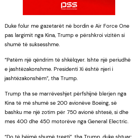
Duke folur me gazetarët në bordin e Air Force One
pas largimit nga Kina, Trump e përshkroi vizitën si
shumë të suksesshme.
“Patëm një qëndrim të shkëlqyer. Ishte një periudhë
e jashtëzakonshme. Presidenti Xi është njeri i
jashtëzakonshëm”, tha Trump.
Trump tha se marrëveshjet përfshijnë blerjen nga
Kina të më shumë se 200 avionëve Boeing, së
bashku me një zotim për 750 avionë shtesë, si dhe
mes 400 dhe 450 motorëve nga General Electric.
“Do të bëjmë shumë tregti”, tha Trump, duke shtuar: