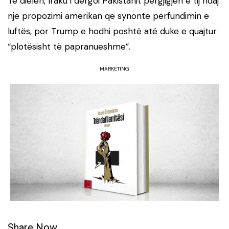
Të dielën, Iraku i dërgoi Pakistanit përgjigjen e tij ndaj
një propozimi amerikan që synonte përfundimin e
luftës, por Trump e hodhi poshtë atë duke e quajtur
“plotësisht të papranueshme”.
MARKETING
Share Now