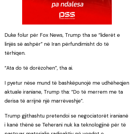
Duke folur për Fox News, Trump tha se “liderët e
linjës së ashpër” në Iran përfundimisht do të
tërhiqen.
“Ata do të dorëzohen”, tha ai.
I pyetur nëse mund të bashkëpunojë me udhëheqjen
aktuale iraniane, Trump tha: “Do të merrem me ta
derisa të arrijnë një marrëveshje”.
Trump gjithashtu pretendoi se negociatorët iranianë
i kanë thënë se Teherani nuk ka teknologjinë për të
pastruar materialin radioaktiv në vendet e