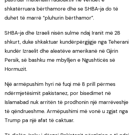
shkatërruara bërthamore dhe se SHBA-ja do të
duhet të marrë “pluhurin bërthamor”.
SHBA-ja dhe Izraeli nisën sulme ndaj Iranit më 28
shkurt, duke shkaktuar kundërpërgjigje nga Teherani
kundër Izraelit dhe aleatëve amerikanë në Gjirin
Persik, së bashku me mbylljen e Ngushticës së
Hormuzit.
Një armëpushim hyri në fuqi më 8 prill përmes
ndërmjetësimit pakistanez, por bisedimet në
Islamabad nuk arritën të prodhonin një marrëveshje
të qëndrueshme. Armëpushimi më vonë u zgjat nga
Trump pa një afat të caktuar.