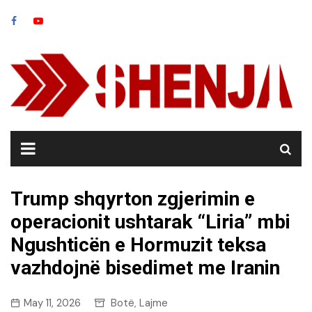
Skip
to
content
Trump shqyrton zgjerimin e
operacionit ushtarak “Liria” mbi
Ngushticën e Hormuzit teksa
vazhdojnë bisedimet me Iranin
May 11, 2026
Botë
Lajme
,