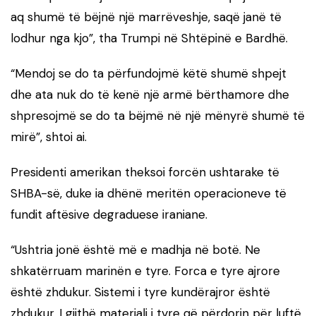
aq shumë të bëjnë një marrëveshje, saqë janë të
lodhur nga kjo”, tha Trumpi në Shtëpinë e Bardhë.
“Mendoj se do ta përfundojmë këtë shumë shpejt
dhe ata nuk do të kenë një armë bërthamore dhe
shpresojmë se do ta bëjmë në një mënyrë shumë të
mirë”, shtoi ai.
Presidenti amerikan theksoi forcën ushtarake të
SHBA-së, duke ia dhënë meritën operacioneve të
fundit aftësive degraduese iraniane.
“Ushtria jonë është më e madhja në botë. Ne
shkatërruam marinën e tyre. Forca e tyre ajrore
është zhdukur. Sistemi i tyre kundërajror është
zhdukur. I gjithë materiali i tyre që përdorin për luftë