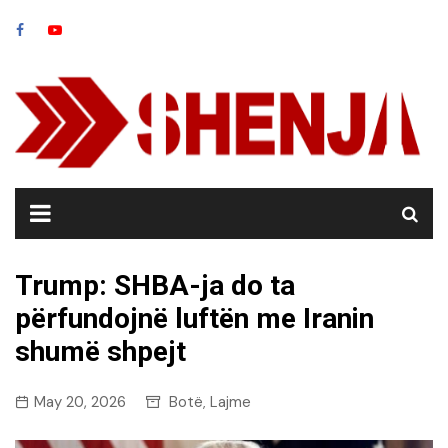
Skip
to
content
Trump: SHBA-ja do ta
përfundojnë luftën me Iranin
shumë shpejt
May 20, 2026
Botë
Lajme
,