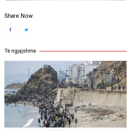
Share Now
Të ngjajshme