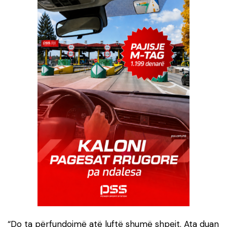
“Do ta përfundojmë atë luftë shumë shpejt. Ata duan