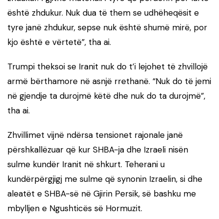
është zhdukur. Nuk dua të them se udhëheqësit e
tyre janë zhdukur, sepse nuk është shumë mirë, por
kjo është e vërtetë”, tha ai.
Trumpi theksoi se Iranit nuk do t’i lejohet të zhvillojë
armë bërthamore në asnjë rrethanë. “Nuk do të jemi
në gjendje ta durojmë këtë dhe nuk do ta durojmë”,
tha ai.
Zhvillimet vijnë ndërsa tensionet rajonale janë
përshkallëzuar që kur SHBA-ja dhe Izraeli nisën
sulme kundër Iranit në shkurt. Teherani u
kundërpërgjigj me sulme që synonin Izraelin, si dhe
aleatët e SHBA-së në Gjirin Persik, së bashku me
mbylljen e Ngushticës së Hormuzit.