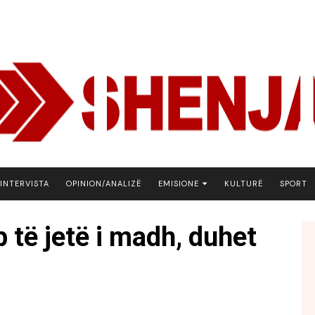
INTERVISTA
OPINION/ANALIZË
EMISIONE
KULTURË
SPORT
ARENA
të jetë i madh, duhet
BOTA NE FOKUS
EKONOMIKS
EMISION DEBATIV
FJALA