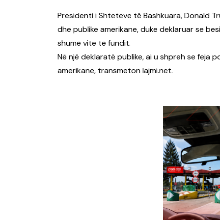
Presidenti i Shteteve të Bashkuara, Donald T
dhe publike amerikane, duke deklaruar se bes
shumë vite të fundit.
Në një deklaratë publike, ai u shpreh se feja p
amerikane, transmeton lajmi.net.