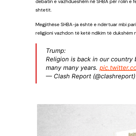
debatin e vazhdueshëm në SHBA për rolin e fes
shtetit.
Megjithëse SHBA-ja është e ndërtuar mbi parim
religjioni vazhdon të ketë ndikim të dukshëm 
Trump:
Religion is back in our country
many many years.
pic.twitter
— Clash Report (@clashreport