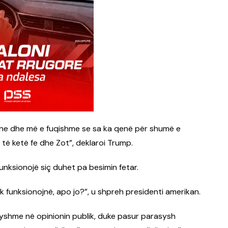
dhe dhe më e fuqishme se sa ka qenë për shumë e
 të ketë fe dhe Zot”, deklaroi Trump.
 funksionojë siç duhet pa besimin fetar.
uk funksionojnë, apo jo?”, u shpreh presidenti amerikan.
dryshme në opinionin publik, duke pasur parasysh