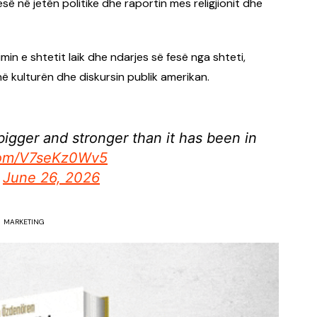
ë në jetën politike dhe raportin mes religjionit dhe
in e shtetit laik dhe ndarjes së fesë nga shteti,
në kulturën dhe diskursin publik amerikan.
 bigger and stronger than it has been in
.com/V7seKz0Wv5
)
June 26, 2026
MARKETING