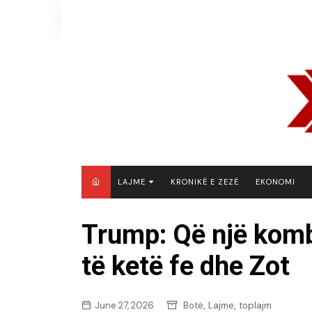
Skip
to
content
LAJME
KRONIKË E ZEZË
EKONOMI
MAQEDONI E VERIUT
Trump: Që një komb 
KOSOVË
të ketë fe dhe Zot
SHQIPËRI
RAJON
BOTË
,
,
June 27, 2026
Botë
Lajme
toplajm