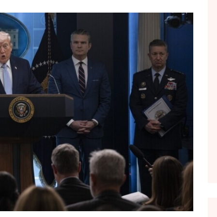
FOL POPULL
GJURMË
INTERVISTA EMISION
KONAKU
KU E KISHIM FJALEN
LIGJERATE FETARE
PARADITE ME NE
PIKËPAMJE
RECETA E DITES
RELAKS
RETRO JAVORE