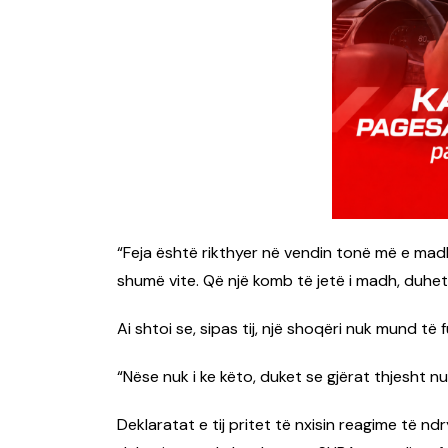
“Feja është rikthyer në vendin tonë më e ma
shumë vite. Që një komb të jetë i madh, duhet
Ai shtoi se, sipas tij, një shoqëri nuk mund të
“Nëse nuk i ke këto, duket se gjërat thjesht n
Deklaratat e tij pritet të nxisin reagime të n