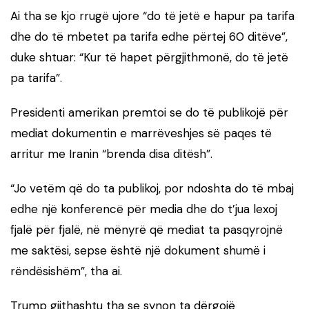
Ai tha se kjo rrugë ujore “do të jetë e hapur pa tarifa
dhe do të mbetet pa tarifa edhe përtej 60 ditëve”,
duke shtuar: “Kur të hapet përgjithmonë, do të jetë
pa tarifa”.
Presidenti amerikan premtoi se do të publikojë për
mediat dokumentin e marrëveshjes së paqes të
arritur me Iranin “brenda disa ditësh”.
“Jo vetëm që do ta publikoj, por ndoshta do të mbaj
edhe një konferencë për media dhe do t’jua lexoj
fjalë për fjalë, në mënyrë që mediat ta pasqyrojnë
me saktësi, sepse është një dokument shumë i
rëndësishëm”, tha ai.
Trump gjithashtu tha se synon ta dërgojë