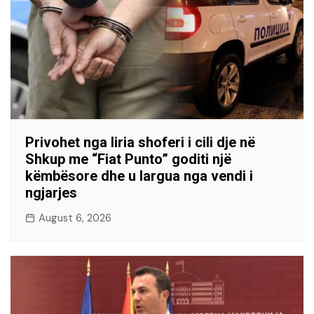
Privohet nga liria shoferi i cili dje në
Shkup me “Fiat Punto” goditi një
këmbësore dhe u largua nga vendi i
ngjarjes
August 6, 2026