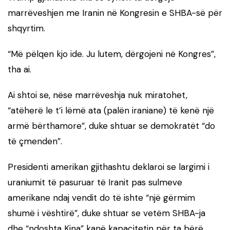
marrëveshjen me Iranin në Kongresin e SHBA-së për
shqyrtim.
“Më pëlqen kjo ide. Ju lutem, dërgojeni në Kongres”,
tha ai.
Ai shtoi se, nëse marrëveshja nuk miratohet,
“atëherë le t’i lëmë ata (palën iraniane) të kenë një
armë bërthamore”, duke shtuar se demokratët “do
të çmenden”.
Presidenti amerikan gjithashtu deklaroi se largimi i
uraniumit të pasuruar të Iranit pas sulmeve
amerikane ndaj vendit do të ishte “një gërmim
shumë i vështirë”, duke shtuar se vetëm SHBA-ja
dhe “ndoshta Kina” kanë kapacitetin për ta bërë