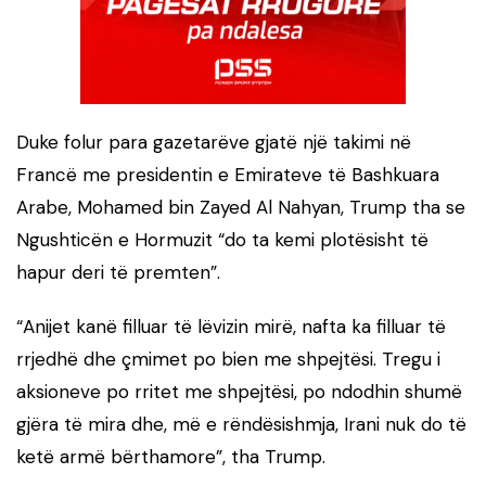
Duke folur para gazetarëve gjatë një takimi në
Francë me presidentin e Emirateve të Bashkuara
Arabe, Mohamed bin Zayed Al Nahyan, Trump tha se
Ngushticën e Hormuzit “do ta kemi plotësisht të
hapur deri të premten”.
“Anijet kanë filluar të lëvizin mirë, nafta ka filluar të
rrjedhë dhe çmimet po bien me shpejtësi. Tregu i
aksioneve po rritet me shpejtësi, po ndodhin shumë
gjëra të mira dhe, më e rëndësishmja, Irani nuk do të
ketë armë bërthamore”, tha Trump.