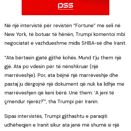
Në një intervistë për revistën “Fortune” me seli në
New York, të botuar të hënën, Trumpi komentoi mbi
negociatat e vazhdueshme midis SHBA-së dhe Iranit.
“Ata bërtasin gjatë gjithë kohës. Mund t’ju them një
gjë. Ata po vdesin për të nënshkruar (një
marrëveshje). Por, ata bëjnë një marrëveshje dhe
pastaj ju dërgojnë një dokument që nuk ka lidhje me
marrëveshjen që keni bërë. Unë them: ‘A jeni të
çmendur njerëz?'”, tha Trumpi për Iranin.
Sipas intervistës, Trumpi gjithashtu e paraqiti
udhëheqjen e Iranit sikur ata janë më shumë si një