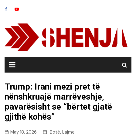
Skip
to
content
Trump: Irani mezi pret të
nënshkruajë marrëveshje,
pavarësisht se “bërtet gjatë
gjithë kohës”
May 18, 2026
Botë
Lajme
,