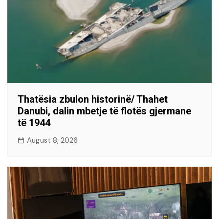
Thatësia zbulon historinë/ Thahet
Danubi, dalin mbetje të flotës gjermane
të 1944
August 8, 2026