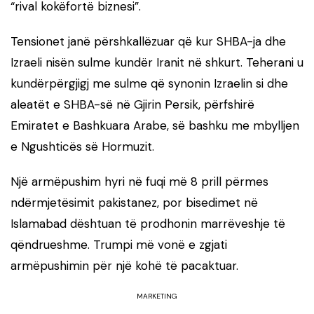
“rival kokëfortë biznesi”.
Tensionet janë përshkallëzuar që kur SHBA-ja dhe
Izraeli nisën sulme kundër Iranit në shkurt. Teherani u
kundërpërgjigj me sulme që synonin Izraelin si dhe
aleatët e SHBA-së në Gjirin Persik, përfshirë
Emiratet e Bashkuara Arabe, së bashku me mbylljen
e Ngushticës së Hormuzit.
Një armëpushim hyri në fuqi më 8 prill përmes
ndërmjetësimit pakistanez, por bisedimet në
Islamabad dështuan të prodhonin marrëveshje të
qëndrueshme. Trumpi më vonë e zgjati
armëpushimin për një kohë të pacaktuar.
MARKETING