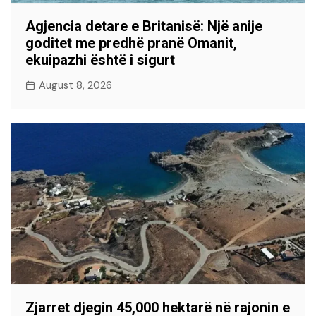
Agjencia detare e Britanisë: Një anije
goditet me predhë pranë Omanit,
ekuipazhi është i sigurt
August 8, 2026
Zjarret djegin 45,000 hektarë në rajonin e