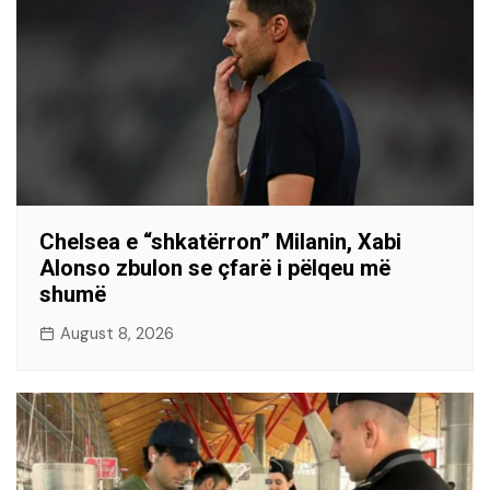
Chelsea e “shkatërron” Milanin, Xabi
Alonso zbulon se çfarë i pëlqeu më
shumë
August 8, 2026