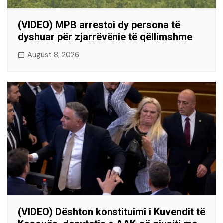
(VIDEO) MPB arrestoi dy persona të
dyshuar për zjarrëvënie të qëllimshme
August 8, 2026
(VIDEO) Dështon konstituimi i Kuvendit të