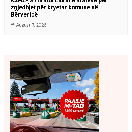
KSHZ-ja miratoi Librin e afateve për
zgjedhjet për kryetar komune në
Bërvenicë
August 7, 2026