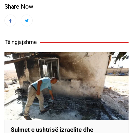
Share Now
Të ngjajshme
Sulmet e ushtrisë izraelite dhe