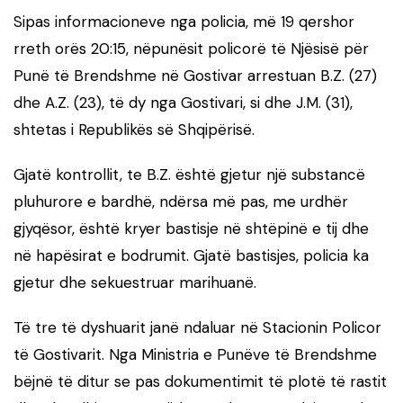
Sipas informacioneve nga policia, më 19 qershor
rreth orës 20:15, nëpunësit policorë të Njësisë për
Punë të Brendshme në Gostivar arrestuan B.Z. (27)
dhe A.Z. (23), të dy nga Gostivari, si dhe J.M. (31),
shtetas i Republikës së Shqipërisë.
Gjatë kontrollit, te B.Z. është gjetur një substancë
pluhurore e bardhë, ndërsa më pas, me urdhër
gjyqësor, është kryer bastisje në shtëpinë e tij dhe
në hapësirat e bodrumit. Gjatë bastisjes, policia ka
gjetur dhe sekuestruar marihuanë.
Të tre të dyshuarit janë ndaluar në Stacionin Policor
të Gostivarit. Nga Ministria e Punëve të Brendshme
bëjnë të ditur se pas dokumentimit të plotë të rastit