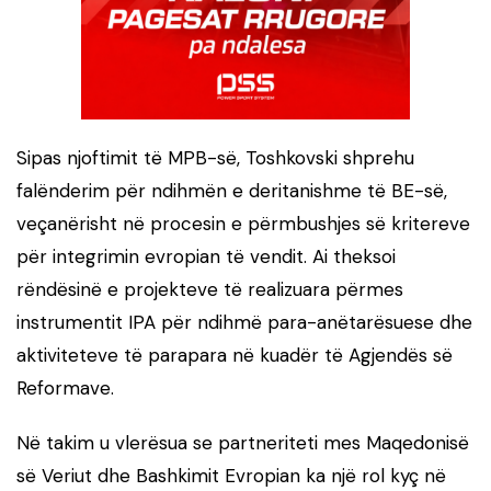
Sipas njoftimit të MPB-së, Toshkovski shprehu
falënderim për ndihmën e deritanishme të BE-së,
veçanërisht në procesin e përmbushjes së kritereve
për integrimin evropian të vendit. Ai theksoi
rëndësinë e projekteve të realizuara përmes
instrumentit IPA për ndihmë para-anëtarësuese dhe
aktiviteteve të parapara në kuadër të Agjendës së
Reformave.
Në takim u vlerësua se partneriteti mes Maqedonisë
së Veriut dhe Bashkimit Evropian ka një rol kyç në