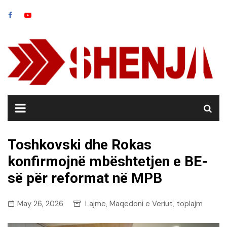
Skip
to
content
Toshkovski dhe Rokas
konfirmojnë mbështetjen e BE-
së për reformat në MPB
May 26, 2026
Lajme
Maqedoni e Veriut
toplajm
,
,