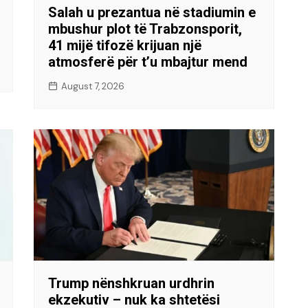
Salah u prezantua në stadiumin e
mbushur plot të Trabzonsporit,
41 mijë tifozë krijuan një
atmosferë për t’u mbajtur mend
August 7, 2026
Trump nënshkruan urdhrin
ekzekutiv – nuk ka shtetësi