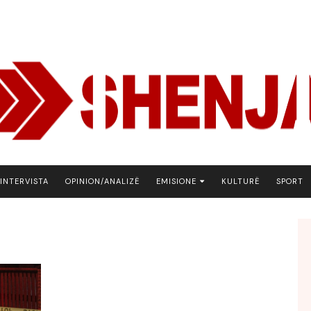
INTERVISTA
OPINION/ANALIZË
EMISIONE
KULTURË
SPORT
ARENA
BOTA NE FOKUS
EKONOMIKS
EMISION DEBATIV
FJALA