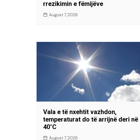
rrezikimin e fëmijëve
August 7, 2026
Vala e të nxehtit vazhdon,
temperaturat do të arrijnë deri në
40°C
August 7, 2026