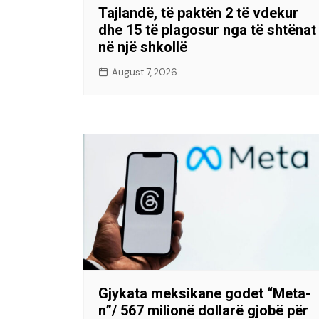
Tajlandë, të paktën 2 të vdekur
dhe 15 të plagosur nga të shtënat
në një shkollë
August 7, 2026
Gjykata meksikane godet “Meta-
n”/ 567 milionë dollarë gjobë për