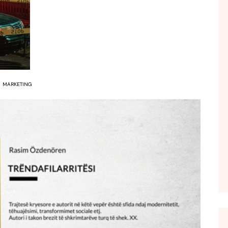
FOL POPULL
GJURMË
INTERVISTA EMISION
KONAKU
KU E KISHIM FJALEN
MARKETING
LIGJERATE FETARE
PARADITE ME NE
PIKËPAMJE
RECETA E DITES
RELAKS
RETRO JAVORE