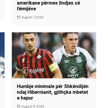
amerikane përmes lindjes së
fëmijëve
August 7, 2026
Humbje minimale për Shkëndijën
ndaj Hibernianit, gjithçka mbetet
e hapur
August 6, 2026