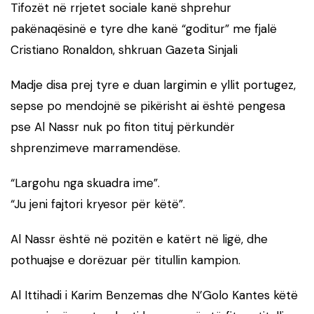
Tifozët në rrjetet sociale kanë shprehur
pakënaqësinë e tyre dhe kanë “goditur” me fjalë
Cristiano Ronaldon, shkruan Gazeta Sinjali
Madje disa prej tyre e duan largimin e yllit portugez,
sepse po mendojnë se pikërisht ai është pengesa
pse Al Nassr nuk po fiton tituj përkundër
shprenzimeve marramendëse.
“Largohu nga skuadra ime”.
“Ju jeni fajtori kryesor për këtë”.
Al Nassr është në pozitën e katërt në ligë, dhe
pothuajse e dorëzuar për titullin kampion.
Al Ittihadi i Karim Benzemas dhe N’Golo Kantes këtë