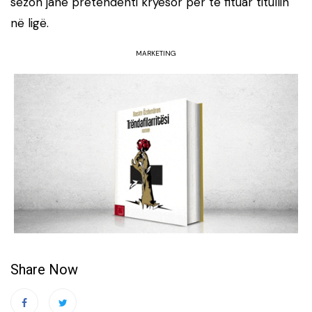
sezon janë pretendenti kryesor për të fituar titullin
në ligë.
MARKETING
Share Now