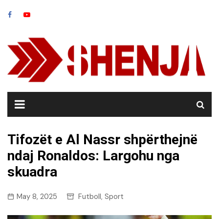
Skip
to
content
Tifozët e Al Nassr shpërthejnë
ndaj Ronaldos: Largohu nga
skuadra
May 8, 2025
Futboll
Sport
,