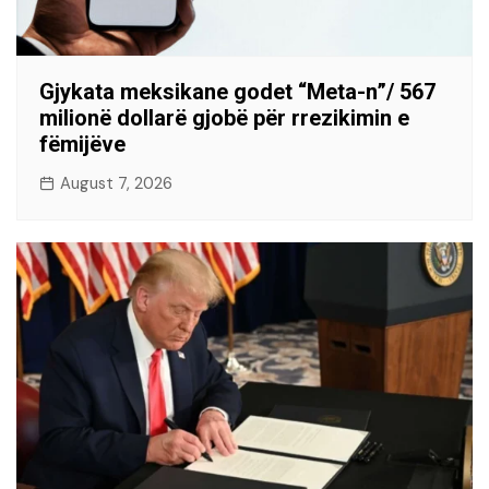
Gjykata meksikane godet “Meta-n”/ 567
milionë dollarë gjobë për rrezikimin e
fëmijëve
August 7, 2026