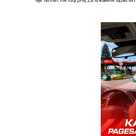
Një tërmet me fuqi prej 2,8 shkallëve sipas Ri