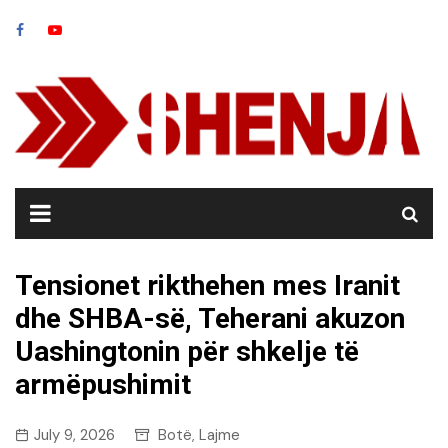
Skip
to
content
Tensionet rikthehen mes Iranit
dhe SHBA-së, Teherani akuzon
Uashingtonin për shkelje të
armëpushimit
July 9, 2026
Botë
Lajme
,