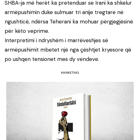
SHBA-ja më herët ka pretenduar se Irani ka shkelur
armëpushimin duke sulmuar tri anije tregtare në
ngushticë, ndërsa Teherani ka mohuar përgjegjësinë
për këto veprime.
Interpretimi i ndryshëm i marrëveshjes së
armëpushimit mbetet një nga çështjet kryesore që
po ushqen tensionet mes dy vendeve.
MARKETING