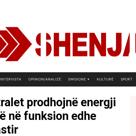
INTERVISTA
OPINION/ANALIZË
EMISIONE
KULTURË
SPORT
ARENA
ralet prodhojnë energji
BOTA NE FOKUS
në në funksion edhe
EKONOMIKS
EMISION DEBATIV
stir
FJALA