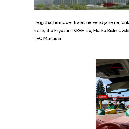
Të gjitha termocentralet në vend janë në funks
rrallë, tha kryetari i KRRE-së, Marko Bislimovski,
TEC Manastir.