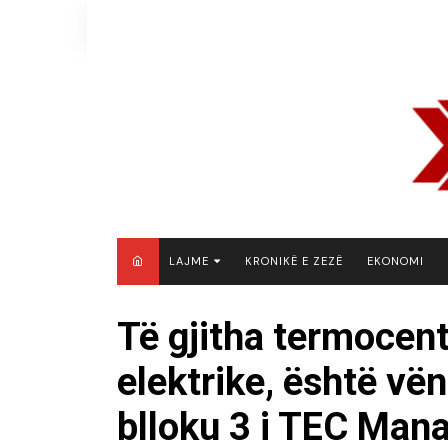
Skip
to
content
LAJME
KRONIKË E ZEZË
EKONOMI
MAQEDONI E VERIUT
Të gjitha termocent
KOSOVË
elektrike, është vë
SHQIPËRI
RAJON
blloku 3 i TEC Mana
BOTË