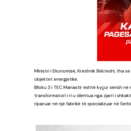
Ministri i Ekonomisë, Kreshnik Bekteshi, tha se
objektet energjetike.
Blloku 3 i TEC Manastir është kyçur sërish në r
transformatori i ri u dëmtua nga zjarri i shkak
riparuar në një fabrikë të specializuar në Serbi