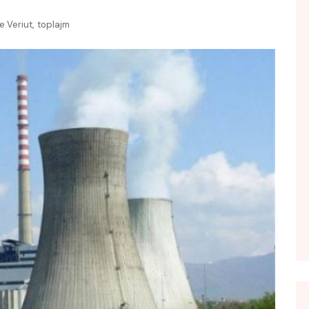
FOL POPULL
,
 Veriut
toplajm
GJURMË
INTERVISTA EMISION
KONAKU
KU E KISHIM FJALEN
LIGJERATE FETARE
PARADITE ME NE
PIKËPAMJE
RECETA E DITES
RELAKS
RETRO JAVORE