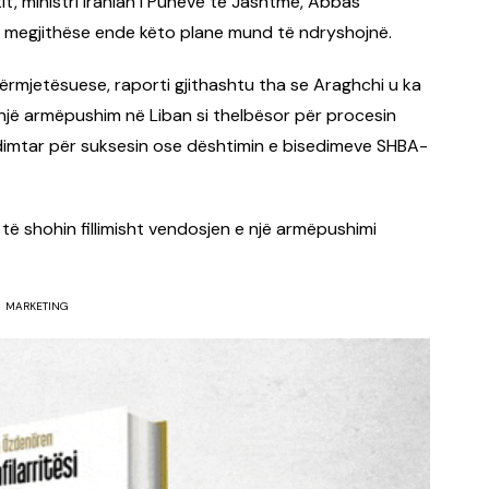
it, ministri Iranian i Punëve të Jashtme, Abbas
s, megjithëse ende këto plane mund të ndryshojnë.
ërmjetësuese, raporti gjithashtu tha se Araghchi u ka
një armëpushim në Liban si thelbësor për procesin
ndimtar për suksesin ose dështimin e bisedimeve SHBA-
 të shohin fillimisht vendosjen e një armëpushimi
MARKETING