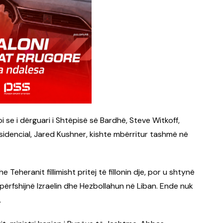
i se i dërguari i Shtëpisë së Bardhë, Steve Witkoff,
residencial, Jared Kushner, kishte mbërritur tashmë në
eheranit fillimisht pritej të fillonin dje, por u shtynë
ërfshijnë Izraelin dhe Hezbollahun në Liban. Ende nuk
.