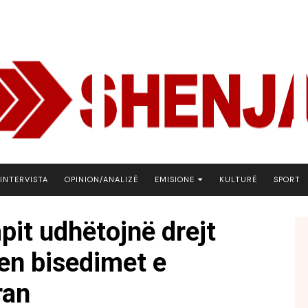
INTERVISTA
OPINION/ANALIZË
EMISIONE
KULTURË
SPORT
ARENA
pit udhëtojnë drejt
BOTA NE FOKUS
en bisedimet e
EKONOMIKS
EMISION DEBATIV
ran
FJALA