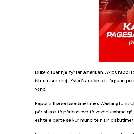
Duke cituar një zyrtar amerikan, Axios raporto
ishte nisur drejt Zvicrës, ndërsa i dërguari p
vend.
Raporti tha se bisedimet mes Washingtonit dhe T
për shkak të përleshjeve të vazhdueshme që p
është e qartë se kur mund të nisin diskutimet