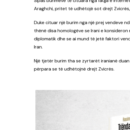
Sipas burimeve të cituara nga faqja e internet
Araghchi, pritet të udhëtojë sot drejt Zvicrë
Duke cituar një burim nga një prej vendeve nd
thënë disa homologëve se Irani e konsideron 
diplomatik dhe se ai mund të jetë faktori ve
Iran.
Një tjetër burim tha se zyrtarët iranianë duan
përpara se të udhëtojnë drejt Zvicrës.