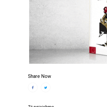
Share Now
Të ngjajshme