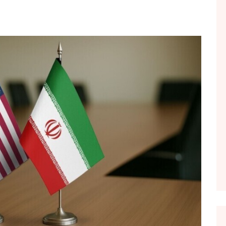
FOL POPULL
GJURMË
INTERVISTA EMISION
KONAKU
KU E KISHIM FJALEN
LIGJERATE FETARE
PARADITE ME NE
PIKËPAMJE
RECETA E DITES
RELAKS
RETRO JAVORE