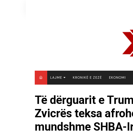
Skip
to
content
LAJME
KRONIKË E ZEZË
EKONOMI
MAQEDONI E VERIUT
Të dërguarit e Trum
KOSOVË
Zvicrës teksa afroh
SHQIPËRI
RAJON
mundshme SHBA-I
BOTË