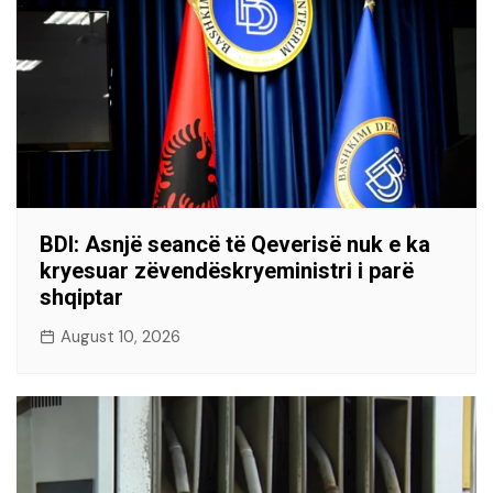
BDI: Asnjë seancë të Qeverisë nuk e ka
kryesuar zëvendëskryeministri i parë
shqiptar
August 10, 2026