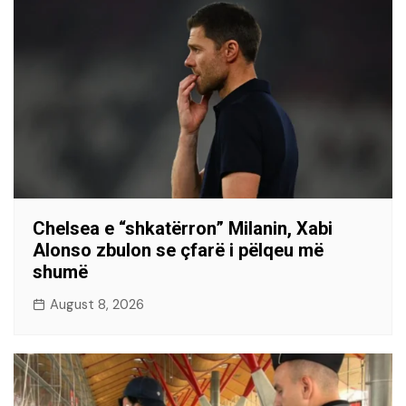
Chelsea e “shkatërron” Milanin, Xabi
Alonso zbulon se çfarë i pëlqeu më
shumë
August 8, 2026