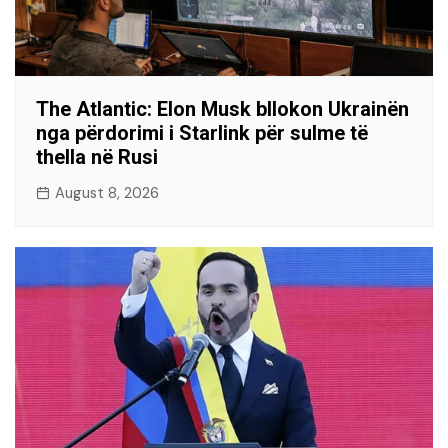
The Atlantic: Elon Musk bllokon Ukrainën
nga përdorimi i Starlink për sulme të
thella në Rusi
August 8, 2026