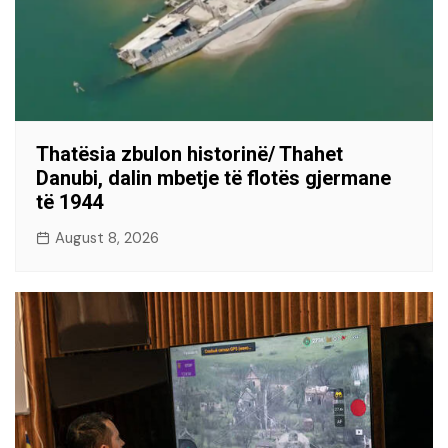
Thatësia zbulon historinë/ Thahet
Danubi, dalin mbetje të flotës gjermane
të 1944
August 8, 2026