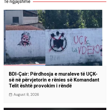
Të ngjajshme
BDI-Çair: Përdhosja e muraleve të UÇK-
së në përvjetorin e rënies së Komandant
Telit është provokim i rëndë
August 8, 2026