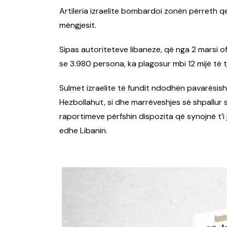
Artileria izraelite bombardoi zonën përreth 
mëngjesit.
Sipas autoriteteve libaneze, që nga 2 marsi o
se 3.980 persona, ka plagosur mbi 12 mijë të
Sulmet izraelite të fundit ndodhën pavarësisht
Hezbollahut, si dhe marrëveshjes së shpallur s
raportimeve përfshin dispozita që synojnë t’i 
edhe Libanin.