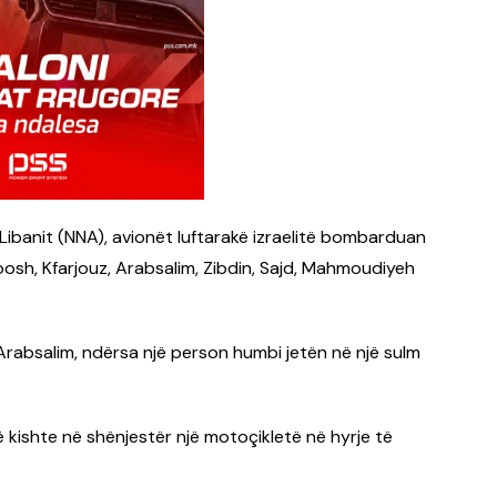
Libanit (NNA), avionët luftarakë izraelitë bombarduan
osh, Kfarjouz, Arabsalim, Zibdin, Sajd, Mahmoudiyeh
Arabsalim, ndërsa një person humbi jetën në një sulm
ë kishte në shënjestër një motoçikletë në hyrje të