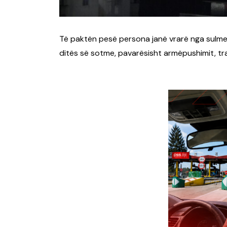
Të paktën pesë persona janë vrarë nga sulmet a
ditës së sotme, pavarësisht armëpushimit, t