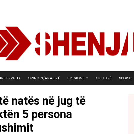
INTERVISTA
OPINION/ANALIZË
EMISIONE
KULTURË
SPORT
ARENA
të natës në jug të
BOTA NE FOKUS
aktën 5 persona
EKONOMIKS
EMISION DEBATIV
ushimit
FJALA