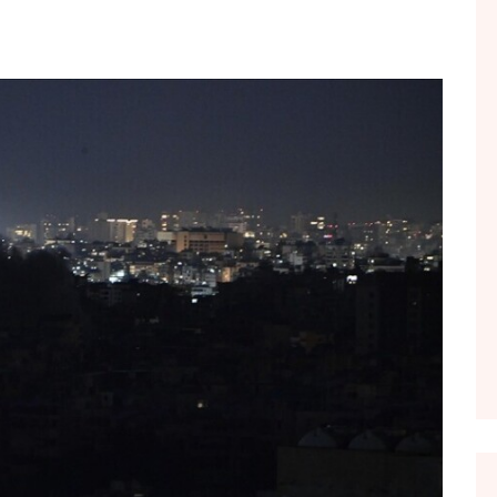
FOL POPULL
GJURMË
INTERVISTA EMISION
KONAKU
KU E KISHIM FJALEN
LIGJERATE FETARE
PARADITE ME NE
PIKËPAMJE
RECETA E DITES
RELAKS
RETRO JAVORE