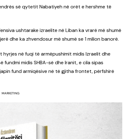
qendrës së qytetit Nabatiyeh në orët e hershme të
fensiva ushtarake izraelite në Liban ka vrarë më shumë
 tjerë dhe ka zhvendosur më shumë se 1 milion banorë.
 hyrjes në fuqi të armëpushimit midis Izraelit dhe
ë fundmi midis SHBA-së dhe Iranit, e cila sipas
japin fund armiqësive në të gjitha frontet, përfshirë
MARKETING