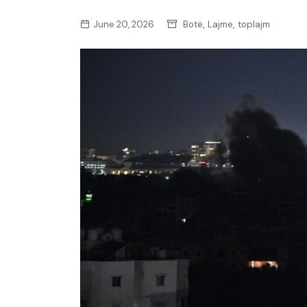
,
,
June 20, 2026
Botë
Lajme
toplajm