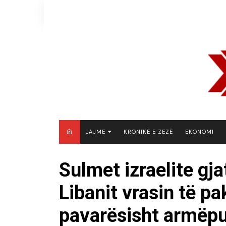
Skip
to
content
LAJME
KRONIKË E ZEZË
EKONOMI
MAQEDONI E VERIUT
Sulmet izraelite gja
KOSOVË
Libanit vrasin të p
SHQIPËRI
RAJON
pavarësisht armëp
BOTË