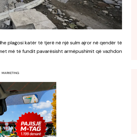
 dhe plagosi katër të tjerë në një sulm ajror në qendër të
sulmet më të fundit pavarësisht armëpushimit që vazhdon
MARKETING