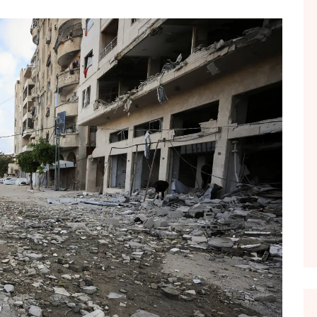
FOL POPULL
GJURMË
INTERVISTA EMISION
KONAKU
KU E KISHIM FJALEN
LIGJERATE FETARE
PARADITE ME NE
PIKËPAMJE
RECETA E DITES
RELAKS
RETRO JAVORE