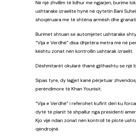
Në një zhvillim të lidhur me ngjarjen, burime
ushtarake izraelite hynë në qytetin Bani Suheila
shoqëruara me të shtëna armësh dhe granatim
Burimet shtuan se automjetet ushtarake shty
“Vija e Verdhë” disa dhjetëra metra më në pe
kështu zonat nën kontrollin ushtarak izraelit.
Dëshmitarët okularë thanë gjithashtu se një bu
Sipas tyre, dy lagjet kanë përjetuar zhvendos
perëndimore të Khan Younisit.
“Vija e Verdhë” i referohet kufirit deri ku for
dytë të planit të shpallur nga presidenti ame
Kjo vijë ndan zonat nën kontroll të plotë usht
qëndrojnë.