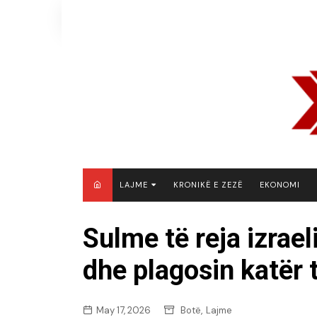
Skip
to
content
LAJME
KRONIKË E ZEZË
EKONOMI
MAQEDONI E VERIUT
Sulme të reja izrael
KOSOVË
dhe plagosin katër 
SHQIPËRI
RAJON
BOTË
,
May 17, 2026
Botë
Lajme