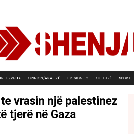
INTERVISTA
OPINION/ANALIZË
EMISIONE
KULTURË
SPORT
ARENA
ite vrasin një palestinez
BOTA NE FOKUS
të tjerë në Gaza
EKONOMIKS
EMISION DEBATIV
FJALA