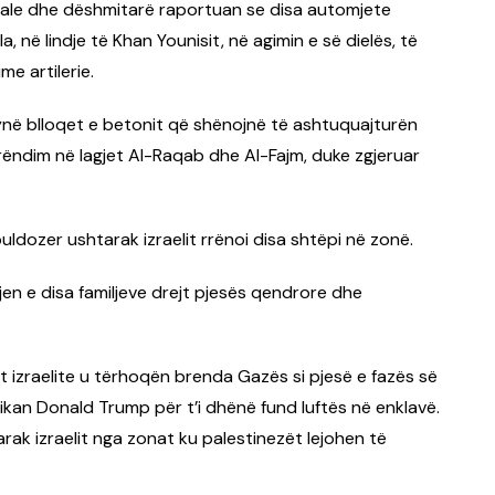
 lokale dhe dëshmitarë raportuan se disa automjete
, në lindje të Khan Younisit, në agimin e së dielës, të
e artilerie.
në blloqet e betonit që shënojnë të ashtuquajturën
rëndim në lagjet Al-Raqab dhe Al-Fajm, duke zgjeruar
ldozer ushtarak izraelit rrënoi disa shtëpi në zonë.
jen e disa familjeve drejt pjesës qendrore dhe
cat izraelite u tërhoqën brenda Gazës si pjesë e fazës së
rikan Donald Trump për t’i dhënë fund luftës në enklavë.
arak izraelit nga zonat ku palestinezët lejohen të