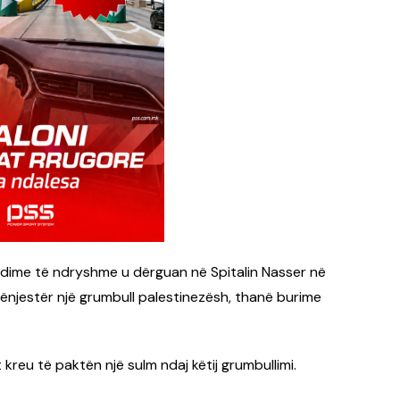
ëndime të ndryshme u dërguan në Spitalin Nasser në
shënjestër një grumbull palestinezësh, thanë burime
 kreu të paktën një sulm ndaj këtij grumbullimi.