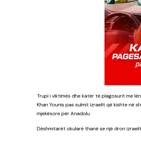
Trupi i viktimës dhe katër të plagosurit me l
Khan Younis pas sulmit izraelit që kishte në 
mjekësore për Anadolu.
Dëshmitarët okularë thanë se një dron izraelit