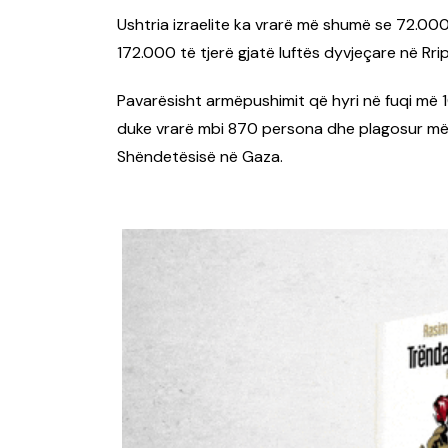
Ushtria izraelite ka vrarë më shumë se 72.000
172.000 të tjerë gjatë luftës dyvjeçare në Rrip
Pavarësisht armëpushimit që hyri në fuqi më 1
duke vrarë mbi 870 persona dhe plagosur më s
Shëndetësisë në Gaza.