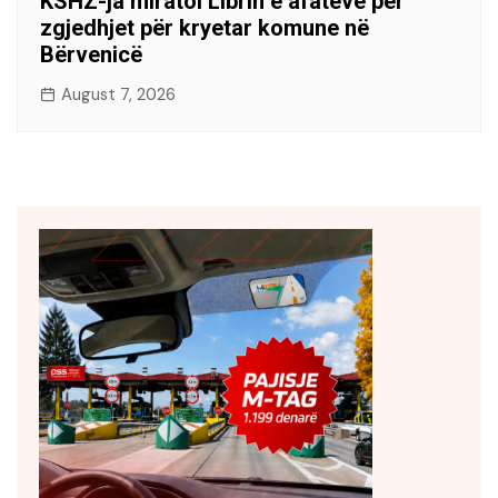
KSHZ-ja miratoi Librin e afateve për
zgjedhjet për kryetar komune në
Bërvenicë
August 7, 2026