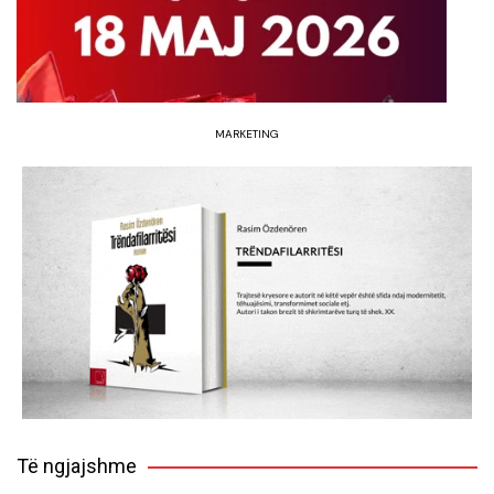
MARKETING
Të ngjajshme