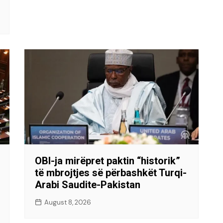
OBI-ja mirëpret paktin “historik”
të mbrojtjes së përbashkët Turqi-
Arabi Saudite-Pakistan
August 8, 2026