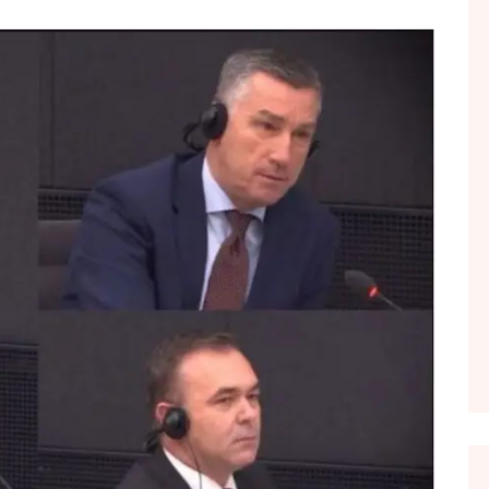
FOL POPULL
GJURMË
INTERVISTA EMISION
KONAKU
KU E KISHIM FJALEN
LIGJERATE FETARE
PARADITE ME NE
PIKËPAMJE
RECETA E DITES
RELAKS
RETRO JAVORE