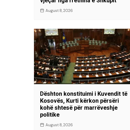
vjeçar nga rrethina e Shkupit
August 8, 2026
Dështon konstituimi i Kuvendit të
Kosovës, Kurti kërkon përsëri
kohë shtesë për marrëveshje
politike
August 8, 2026