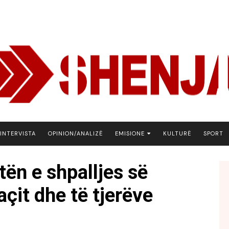
INTERVISTA
OPINION/ANALIZË
EMISIONE
KULTURË
SPORT
ARENA
tën e shpalljes së
BOTA NE FOKUS
açit dhe të tjerëve
EKONOMIKS
EMISION DEBATIV
FJALA