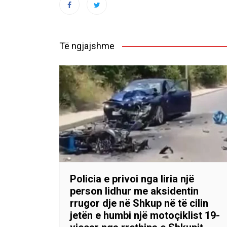
Të ngjajshme
Policia e privoi nga liria një
person lidhur me aksidentin
rrugor dje në Shkup në të cilin
jetën e humbi një motoçiklist 19-