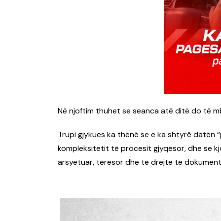
Në njoftim thuhet se seanca atë ditë do të m
Trupi gjykues ka thënë se e ka shtyrë datën 
kompleksitetit të procesit gjyqësor, dhe se kjo
arsyetuar, tërësor dhe të drejtë të dokumenta