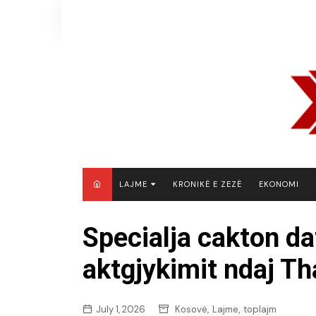
Skip
to
content
LAJME
KRONIKË E ZEZË
EKONOMI
MAQEDONI E VERIUT
Specialja cakton da
KOSOVË
aktgjykimit ndaj Th
SHQIPËRI
RAJON
BOTË
,
,
July 1, 2026
Kosovë
Lajme
toplajm